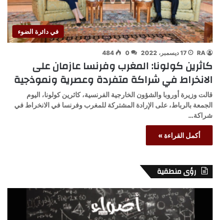
في دائرة الضوء
RA
17 ديسمبر، 2022
0
484
كاثرين كولونا: المغرب وفرنسا عازمان على
الانخراط في شراكة متفردة وعصرية ونموذجية
قالت وزيرة أوروبا والشؤون الخارجية الفرنسية، كاثرين كولونا، اليوم
الجمعة بالرباط، على الإرادة المشتركة للمغرب وفرنسا في الانخراط في
شراكة…
أكمل القراءة »
رؤى منطقية