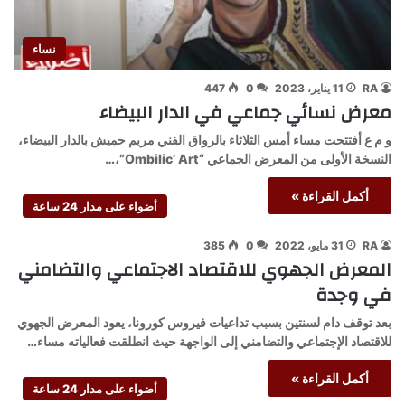
نساء
RA
11 يناير، 2023
0
447
معرض نسائي جماعي في الدار البيضاء
و م ع أفتتحت مساء أمس الثلاثاء بالرواق الفني مريم حميش بالدار البيضاء،
النسخة الأولى من المعرض الجماعي “Ombilic’ Art”،…
أكمل القراءة »
أضواء على مدار 24 ساعة
RA
31 مايو، 2022
0
385
المعرض الجهوي للاقتصاد الاجتماعي والتضامني
في وجدة
بعد توقف دام لسنتين بسبب تداعيات فيروس كورونا، يعود المعرض الجهوي
للاقتصاد الإجتماعي والتضامني إلى الواجهة حيث انطلقت فعالياته مساء…
أكمل القراءة »
أضواء على مدار 24 ساعة