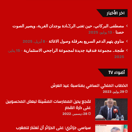
اخر الأخبار
مصطفى البركاني، حين تغنى الرݣادة بوجدان الغربة، ويصير الصوت
حصنا
13 يوليو، 2025
مناوي يتهم الدعم السريع بعرقلة وصول الاغاثة
8 أبريل، 2025
طنجة.. مجموعة فندقية جديدة لمجموعة الراجحي الاستثمارية
15 يناير،
2025
أضواء TV
الخطاب الملكي السامي بمناسبة عيد العرش
29 يوليو، 2023
لقجع يدين الممارسات المشينة لبعض المحسوبين
على كرة القدم
28 ديسمبر، 2022
سياسي جزائري: على الجزائر أن تعتذر للمغرب