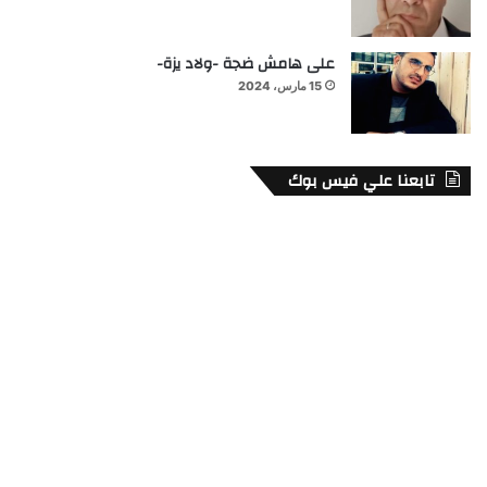
على هامش ضجة -ولاد يزة-
15 مارس، 2024
تابعنا علي فيس بوك