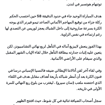
توتنهام هوتسبر في لندن.
هدف المباراة الوحيد جاء في حدود الدقيقة 58 حين احتسب الحكم
ركلة جزاء من توقيع المهاجم الألماني الصاعد تيمو فيرنر الذي يوجه
الكرة بسرعة صاروخية إلى داخل الشباك يعجز لوريس عن التصدي لها
رغم ارتماءه في نفس الزاوية.
بهذا الفوز ينعش لايبزيغ آماله في التأهل لربع نهائي التشامبيونز، لكن
يتعين عليه إثبات جدارته ببطاقة التأهل خلال لقاء الإياب الشهر المقبل
والذي سيقام على الأراضي الألمانية.
وفي لقاء آخر لقن أتالانتا الإيطالي ضيفه فالنسيا الإسباني درسا في
فنون الكرة بعد أن أمطر شباكه بأربعة أهداف مقابل هدف في اللقاء
الذي احتضنه ملعب (سان سيرو) ، ليقترب من بلوغ ربع النهائي للمرة
الأولى في تاريخه.
سجل أصحاب الضيافة ثنائية في كل شوط، حيث افتتح الظهير