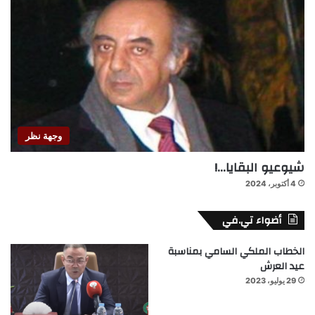
وجهة نظر
شيوعيو البقايا…!
4 أكتوبر، 2024
أضواء تي.في
الخطاب الملكي السامي بمناسبة
عيد العرش
29 يوليو، 2023