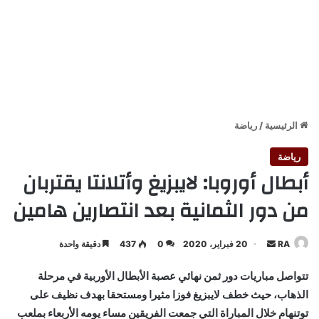
الرئيسية
/
رياضة
رياضة
أبطال أوروبا: لايبزيغ وأتلانتا يقتربان
من دور الثمانية بعد انتصارين هامين
أرسل
RA
20 فبراير، 2020
0
437
دقيقة واحدة
بريدا
تتواصل مباريات دور ثمن نهائي عصبة الأبطال الأوربية في مرحلة
إلكترونيا
الذهاب، حيث خطف لايبزيغ فوزا مثيرا ومستحقا بهدف نظيف على
توتنهام خلال المباراة التي جمعت الفريقين مساء يومه الأربعاء بملعب