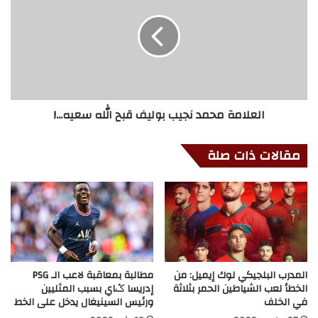
العلامة محمد نجيب بوليف قبح الله سعيه...!
مقالات ذات صلة
المدرب البلجيكي لوك إيميل: من
مطالبة بمعاقبة لاعب الـ PSG
الخطأ لعب الشياطين الحمر بثلاثة
إدريسا ݣاي بسبب المثليين
في الخلف
ورئيس السينيغال يدخل على الخط