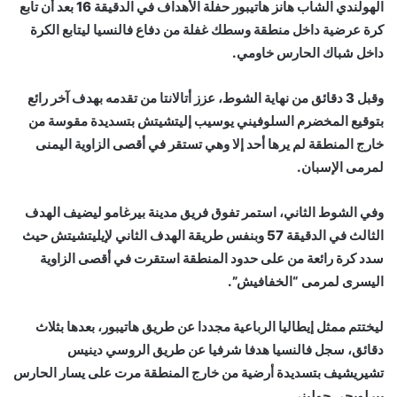
الهولندي الشاب هانز هاتيبور حفلة الأهداف في الدقيقة 16 بعد أن تابع
كرة عرضية داخل منطقة وسطك غفلة من دفاع فالنسيا ليتابع الكرة
داخل شباك الحارس خاومي.
وقبل 3 دقائق من نهاية الشوط، عزز أتالانتا من تقدمه بهدف آخر رائع
بتوقيع المخضرم السلوفيني يوسيب إليتشيتش بتسديدة مقوسة من
خارج المنطقة لم يرها أحد إلا وهي تستقر في أقصى الزاوية اليمنى
لمرمى الإسبان.
وفي الشوط الثاني، استمر تفوق فريق مدينة بيرغامو ليضيف الهدف
الثالث في الدقيقة 57 وبنفس طريقة الهدف الثاني لإيليتشيتش حيث
سدد كرة رائعة من على حدود المنطقة استقرت في أقصى الزاوية
اليسرى لمرمى “الخفافيش”.
ليختتم ممثل إيطاليا الرباعية مجددا عن طريق هاتيبور، بعدها بثلاث
دقائق، سجل فالنسيا هدفا شرفيا عن طريق الروسي دينيس
تشيريشيف بتسديدة أرضية من خارج المنطقة مرت على يسار الحارس
بيرلويجي جوليني.