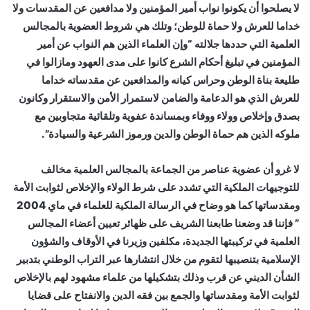
لا يصلحوا أن يكونوا نواب أمير المؤمنين ولا مدافعين عن المقدسات ولا
خداما للعرش ولا حماة للوطن؛ وتلك هي شروط العضوية بالمجالس
العلمية التي حددها جلالته “وإن العلماء الذين هم النواب عن أمير
المؤمنين في تبليغ أحكام الشرع كانوا على مدى العهود ومازالوا في
طليعة بناة الوطن وحراس كيانه والمدافعين عن مقدساته خداما
للعرش الذي هو الدعامة والضامن لاستمرار الأمن والاستقرار وكانون
بصدق وإخلاص وولاء ووفاء وبمساندة عفوية وتلقائية متجاوبين مع
ملوكه الذين هم حماة الوطن والدين ورموز الشرعية والسيادة”.
لا غرو أن عضوية عناصر من الجماعة بالمجالس العلمية مخالف
للتوجيهات الملكية التي تشدد على شرط الولاء والإخلاص لثوابت الأمة
ومقدساتها كما هو وضاح في الرسالة الملكية للعلماء في ماي 2004
” فإننا قد وضعنا طابعنا الشريف على ظهائر تعيين أعضاء المجالس
العلمية في تركيبتها الجديدة، مكلفين وزيرنا في الأوقاف والشؤون
الإسلامية بتنصيبها لتقوم من خلال انتشارها عبر التراب الوطني بتدبير
الشأن الديني عن قرب وذلك بتشكيلها من علماء مشهود لهم بالإخلاص
لثوابت الأمة ومقدساتها والجمع بين فقه الدين والانفتاح على قضايا