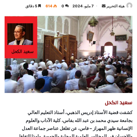
أرسل
هيئة التحرير
7 مايو، 2024
0
614
5 دقائق
بريدا
إلكترونيا
سعيد الكحل
كشفت قضية الأستاذ إدريس الذهبي، أستاذ التعليم العالي
بجامعة سيدي محمد بن عبد الله بفاس، كلية الآداب والعلوم
الإنسانية ظهر المهراز – فاس، عن تغلغل عناصر جماعة العدل
والإحسان في المجالس العلمية المحلية والجهوية. ولهذا التغلغل