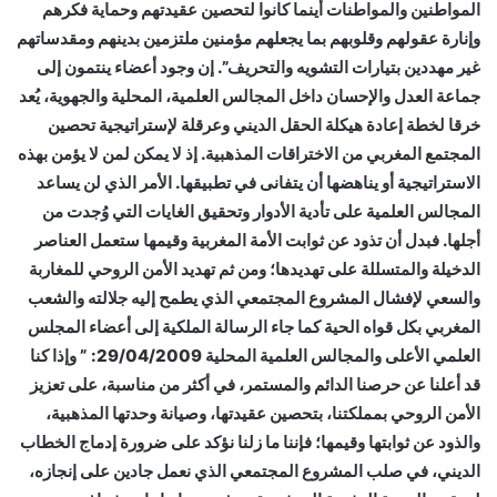
المواطنين والمواطنات أينما كانوا لتحصين عقيدتهم وحماية فكرهم
وإنارة عقولهم وقلوبهم بما يجعلهم مؤمنين ملتزمين بدينهم ومقدساتهم
غير مهددين بتيارات التشويه والتحريف”. إن وجود أعضاء ينتمون إلى
جماعة العدل والإحسان داخل المجالس العلمية، المحلية والجهوية، يُعد
خرقا لخطة إعادة هيكلة الحقل الديني وعرقلة لإستراتيجية تحصين
المجتمع المغربي من الاختراقات المذهبية. إذ لا يمكن لمن لا يؤمن بهذه
الاستراتيجية أو يناهضها أن يتفانى في تطبيقها. الأمر الذي لن يساعد
المجالس العلمية على تأدية الأدوار وتحقيق الغايات التي وُجدت من
أجلها. فبدل أن تذود عن ثوابت الأمة المغربية وقيمها ستعمل العناصر
الدخيلة والمتسللة على تهديدها؛ ومن ثم تهديد الأمن الروحي للمغاربة
والسعي لإفشال المشروع المجتمعي الذي يطمح إليه جلالته والشعب
المغربي بكل قواه الحية كما جاء الرسالة الملكية إلى أعضاء المجلس
العلمي الأعلى والمجالس العلمية المحلية 29/04/2009: ” وإذا كنا
قد أعلنا عن حرصنا الدائم والمستمر، في أكثر من مناسبة، على تعزيز
الأمن الروحي بمملكتنا، بتحصين عقيدتها، وصيانة وحدتها المذهبية،
والذود عن ثوابتها وقيمها؛ فإننا ما زلنا نؤكد على ضرورة إدماج الخطاب
الديني، في صلب المشروع المجتمعي الذي نعمل جادين على إنجازه،