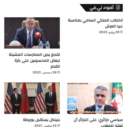
أضواء تي.في
الخطاب الملكي السامي بمناسبة
عيد العرش
29 يوليو، 2023
لقجع يدين الممارسات المشينة
لبعض المحسوبين على كرة
القدم
28 ديسمبر، 2022
سياسي جزائري: على الجزائر أن
بلينكن يستقبل بوريطة
تعتذر للمغرب
23 نوفمبر، 2021