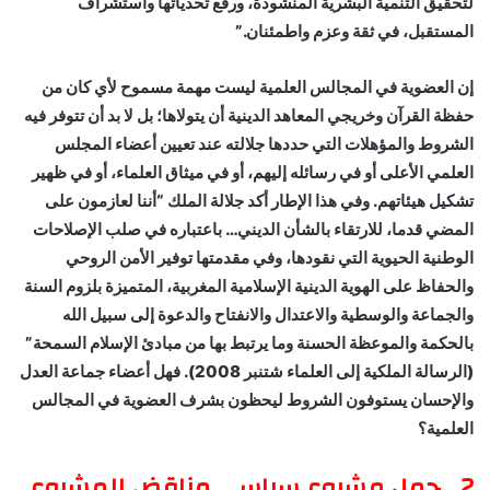
لتحقيق التنمية البشرية المنشودة، ورفع تحدياتها واستشراف
المستقبل، في ثقة وعزم واطمئنان.”
إن العضوية في المجالس العلمية ليست مهمة مسموح لأي كان من
حفظة القرآن وخريجي المعاهد الدينية أن يتولاها؛ بل لا بد أن تتوفر فيه
الشروط والمؤهلات التي حددها جلالته عند تعيين أعضاء المجلس
العلمي الأعلى أو في رسائله إليهم، أو في ميثاق العلماء، أو في ظهير
تشكيل هيئاتهم. وفي هذا الإطار أكد جلالة الملك “أننا لعازمون على
المضي قدما، للارتقاء بالشأن الديني… باعتباره في صلب الإصلاحات
الوطنية الحيوية التي نقودها، وفي مقدمتها توفير الأمن الروحي
والحفاظ على الهوية الدينية الإسلامية المغربية، المتميزة بلزوم السنة
والجماعة والوسطية والاعتدال والانفتاح والدعوة إلى سبيل الله
بالحكمة والموعظة الحسنة وما يرتبط بها من مبادئ الإسلام السمحة”
(الرسالة الملكية إلى العلماء شتنبر 2008). فهل أعضاء جماعة العدل
والإحسان يستوفون الشروط ليحظون بشرف العضوية في المجالس
العلمية؟
2 ـ حمل مشروع سياسي مناقض للمشروع