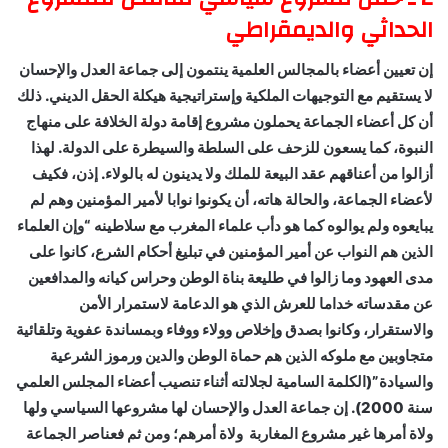
الحداثي والديمقراطي
إن تعيين أعضاء بالمجالس العلمية ينتمون إلى جماعة العدل والإحسان
لا يستقيم مع التوجيهات الملكية وإستراتيجية هيكلة الحقل الديني. ذلك
أن كل أعضاء الجماعة يحملون مشروع إقامة دولة الخلافة على منهاج
النبوة، كما يسعون للزحف على السلطة والسيطرة على الدولة. لهذا
أزالوا من أعناقهم عقد البيعة للملك ولا يدينون له بالولاء. إذن، فكيف
لأعضاء الجماعة، والحالة هاته، أن يكونوا نوابا لأمير المؤمنين وهم لم
يبايعوه ولم يوالوه كما هو دأب علماء المغرب مع سلاطينه “وإن العلماء
الذين هم النواب عن أمير المؤمنين في تبليغ أحكام الشرع، كانوا على
مدى العهود وما زالوا في طليعة بناة الوطن وحراس كيانه والمدافعين
عن مقدساته خداما للعرش الذي هو الدعامة لاستمرار الأمن
والاستقرار، وكانوا بصدق وإخلاص وولاء ووفاء وبمساندة عفوية وتلقائية
متجاوبين مع ملوكه الذين هم حماة الوطن والدين ورموز الشرعية
والسيادة”(الكلمة السامية لجلالته أثناء تنصيب أعضاء المجلس العلمي
سنة 2000). إن جماعة العدل والإحسان لها مشروعها السياسي ولها
ولاة أمرها غير مشروع المغاربة ولاة أمرهم؛ ومن ثم فعناصر الجماعة