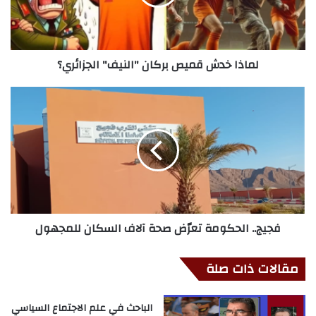
لماذا خدش قميص بركان "النيف" الجزائري؟
فجيج.. الحكومة تعرّض صحة آلاف السكان للمجهول
مقالات ذات صلة
الباحث في علم الاجتماع السياسي