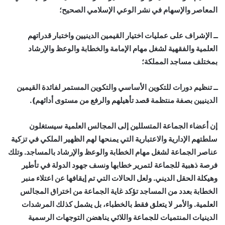
المعاصر والإسهام في نشر الوعي الإسلامي الصحيح؛
ــ الإشراف على عمليات اختيار القيمين الدينيين واختبار قدراتهم
العلمية والفقهية لشغل مهام الإمامة والخطابة والوعظ والإرشاد
بمختلف مساجد المملكة؛
ــ تنظيم دورات للتكوين الأساسي والتكوين المستمر لفائدة القيمين
الدينيين بصفة منتظمة قصد تأهيلهم والرفع من مستوى أدائهم).
إن أعضاء الجماعة المتسللين إلى المجالس العلمية سيستغلون
سلطتهم الإدارية والاعتبارية التي يمنحها لهم الظهير الملكي في تزكية
عناصر الجماعة لشغل مهام الخطابة والوعظ والإرشاد بالمساجد. وتلك
فرصة ذهبية للجماعة لتمرير خطابها ونسف جهود الدولة في تأطير
وهيكلة الحقل الديني. ولعل الحالات التي تم إيقافها عن اعتلاء منبر
الخطابة بعدد من المساجد تؤكد غاية الجماعة من اختراق المجالس
العلمية. والأمر لا يتعلق فقط بالخطباء، بل يشمل كذلك المرشدات
الدينيات المنتميات للجماعة واللائي يناهضن التوجهات الرسمية