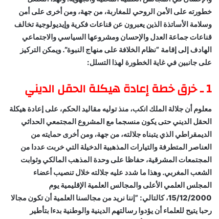
خطورته على الأمن الروحي للمغاربة، من جهة، ومن أخرى على أمن
وسلامة الأساتذة الذين يعبرون عن قناعات فكرية وإيديولوجية تخالف
قناعات جماعة العدل والإحسان ومشروعها السياسي والاجتماعي
الهادف إلى إقامة “نظام الخلافة على منهاج النبوة”. ويمكن التركيز
على جانبين في غاية الخطورة لهذا التسلل:
1 ـ خرق خطة إعادة هيكلة الحقل الديني
معلوم أن جلالة الملك انكب، منذ توليه مقاليد الحكم، على إعادة هيكلة
الحقل الديني حتى يكون منسجما مع المشروع المجتمعي الحداثي
الديمقراطي الذي يتبناه جلالته، من جهة، ومن أخرى حمايته من
العناصر المتطرفة والتيارات المذهبية الدخيلة التي خربت عددا من
المجتمعات المشرقية، حفاظا على وحدة المذهب المالكي وثوابت
الشعب المغربي. وهذا ما شدد عليه جلالته خلال تنصيب أعضاء
المجلس العلمي الأعلى والمجالس العلمية الإقليمية يوم
15/12/2000، كالتالي: “إننا نريد من مجالسنا العلمية أن تكون مجالا
رحبا يتيح للعلماء أن يؤدوا رسالتهم الدينية والوطنية بدءا بتأطير