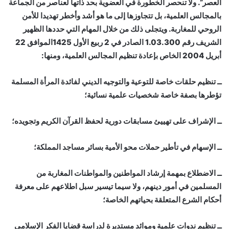
العصر”. ولا تنحصر الخطورة في العضوية بحد ذاتها لعناصر من الجماعة
بالمجالس العلمية، بل تتجاوزها إلى ما هو أشد وأخطر تهديدا للأمن
الروحي للمغاربة. ويتجلى ذلك من خلال المهام التي حددها الظهير
الشريف رقم 1.03.300 الصادر في 2 ربيع الأول 1425الموافق 22
أبريل 2004 الخاص بإعادة تنظيم المجالس العلمية، ومنها:
ــ تنظيم حلقات خاصة للتوعية والتوجيه الديني لفائدة المرأة المسلمة
تؤطرها بصفة خاصة شخصيات علمية نسائية؛
ــ الإشراف على تهييئ مسابقات دورية لحفظ القرآن الكريم وتجويده؛
ــ الإسهام في تأطير حملات محو الأمية بسائر مساجد المملكة؛
ــ الاضطلاع بمهمة إرشاد المواطنين والمواطنات المغاربة من
المسلمين في أمور دينهم، ولا سيما تيسير سبل اطلاعهم على معرفة
أحكام الشرع المتعلقة بحياتهم الخاصة؛
ــ تنظيم ندوات علمية وموائد مستديرة لدراسة قضايا الفكر الإسلامي