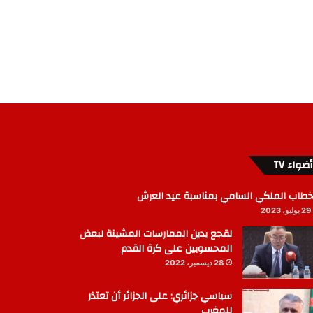
أضواء TV
خطاب الملكي السامي بمناسبة عيد العرش
29 يوليو، 2023
لقجع يدين الممارسات المشينة لبعض
المحسوبين على كرة القدم
28 ديسمبر، 2022
سياسي جزائري: على الجزائر أن تعتذر
للمغرب