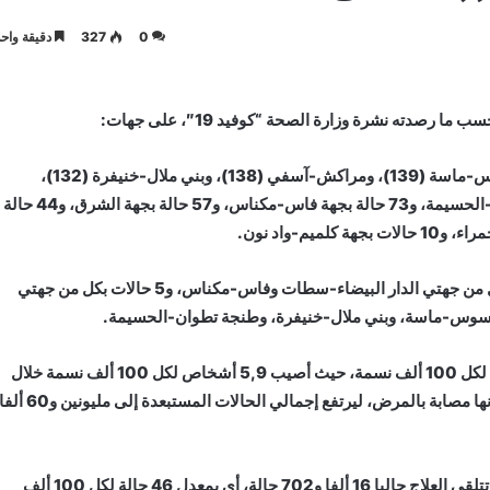
0
327
دقيقة واحد
الدار البيضاء-سطات بـ 169 1، ودرعة-تافيلالت (155)، وسوس-ماسة (139)، ومراكش-آسفي (138)، وبني ملال-خنيفرة (132)،
الرباط-سلا-القنيطرة، (129)، و96 حالة بجهة طنجة-تطوان-الحسيمة، و73 حالة بجهة فاس-مكناس، و57 حالة بجهة الشرق، و44 حالة
وبخصوص الوفيات الجديدة، فقد تم تسجيل 6 حالات وفاة بكل من جهتي الدار البيضاء-سطات وفاس-مكناس، و5 حالات بكل من جهتي
 سوس-ماسة، وبني ملال-خنيفرة، وطنجة تطوان-الحسيمة.
وأصبح معدل الإصابة التراكمي بالمغرب يناهز 214,5 إصابات لكل 100 ألف نسمة، حيث أصيب 5,9 أشخاص لكل 100 ألف نسمة خلال
الـ24 ساعة المنصرمة، مع استثناء 20 ألفا و617 حالة من كونها مصابة بالمرض، ليرتفع إجمالي الحالات المستبعدة إلى مليونين و60
وبحسب نشرة الوزارة، فقد بلغ مجموع الحالات النشطة التي تتلقى العلاج حاليا 16 ألفا و702 حالة، أي بمعدل 46 حالة لكل 100 ألف