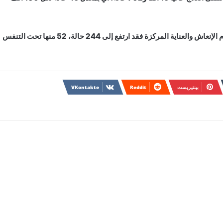
أما مجموع الحالات الخطيرة أو الحرجة الموجودة حاليا بأقسام الإنعاش والعناية المركزة فقد ارتفع إلى 244 حالة، 52 منها تحت التنفس
بينتيريست