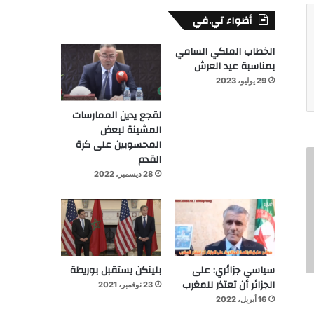
أضواء تي.في
الخطاب الملكي السامي
بمناسبة عيد العرش
29 يوليو، 2023
لقجع يدين الممارسات
المشينة لبعض
المحسوبين على كرة
القدم
28 ديسمبر، 2022
سياسي جزائري: على
بلينكن يستقبل بوريطة
الجزائر أن تعتذر للمغرب
23 نوفمبر، 2021
16 أبريل، 2022