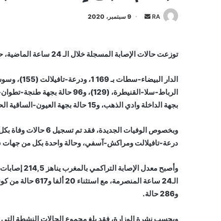
أرسل
RA
9 سبتمبر، 2020
بريدا
إلكترونيا
توزعت حالات الإصابة المسجلة خلال الـ 24 ساعة الماضية، حسب ما رصدته نشرة وزارة الصحة “كوفيد 19″، على جهات:
بجهة الداخلة وادي الذهب، و15 حالة بجهة العيون-الساقية الحمراء، و10 حالات بجهة كلميم-واد نون.
درعة-تافيلالت ومراكش-آسفي، وحالة واحدة بكل من جهات
و286 حالة.