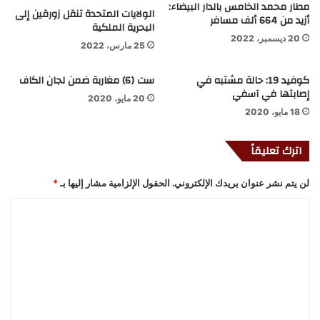
مطار محمد الخامس بالدار البيضاء:
الولايات المتحدة تنقل زورقين إلى
أزيد من 664 ألف مسافر
البحرية الملكية
20 ديسمبر، 2022
25 مارس، 2022
كوفيد 19: حالة مشتبه في
ست (6) مغاربة ضمن لجان الكاف
إصابتها في آسفي
20 مايو، 2020
18 مايو، 2020
اترك تعليقاً
لن يتم نشر عنوان بريدك الإلكتروني.
الحقول الإلزامية مشار إليها بـ
*
ا
ل
ت
ع
ل
ي