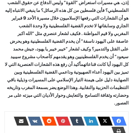
إذن، هي مسيرات استعراض “القوة” وليس الدفاع عن حقوق الشعب
الفلسطيني؟ فأين فلسطين من كل هذه الرسائل؟ ما ينبغي الانتباه إليه
هو أن الشعارات التي رفعها الإسلاميون خلال مسيرة الأحد 9 فبراير
الجاري وسابقاتها لا تخدم القضية الفلسطينية ولا وحدة الشعب
المغربي ولا قيم المواطنة . فكيف لشعار عنصري مثل “الله اكبر
عاصفة على اليهود ناسفة” أن يخدم القضية الفلسطينية وهو يحرض
على القتل والتدمير؟ وكيف لشعار “خيبر خيبر يا يهود، جيش محمد
سيعود” أن يخدم الفلسطينيين وهو يقدمهم كأصحاب مشروع سيبيد
كل اليهود أيا كانت قناعاتهمأكيد أن رفع هذه الشعارات العنصرية التي لا
تميز بين اليهود أعداء الصهيونية وداعمي القضية الفلسطينية وبين
الصهاينة دليل على هيمنة التيار الإسلامي على المسيرات وذيلية باقي
التنظيمات الحزبية والنقابية. وهذا الوضع يضر بسمعة المغرب وتاريخه
وحضارته وثقافة التسامح والتعايش وحوار الأديان التي ميزته على مر
العصور.