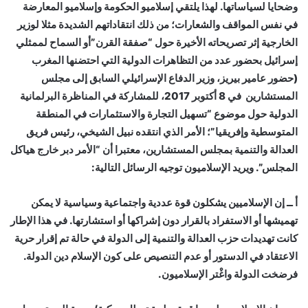
وضحايا لسياساتها. لهذا يلتقي إسلاميو الحكومة وإسلاميو المعارضة
في نفس المواقف والشعارات؛ من ذلك انتقاداتهم الشديدة مثلا لوزير
الخارجية إثر تصريحاته الأخيرة حول “صفقة القرن”أو السماح لممثلي
إسرائيل بحضور عدد من التظاهرات الدولية التي احتضنها المغرب
(حضور عامير بيريز، وزير الدفاع الإسرائيلي السابق إلى مجلس
المستشارين في 8 أكتوبر 2017، للمشاركة في المناظرة البرلمانية
الدولية حول موضوع “تسهيل التجارة والاستثمارات في المنطقة
المتوسطية وإفريقيا”؛ الأمر الذي انتقده نبيل الشيخي، رئيس فريق
العدالة والتنمية بمجلس المستشارين، معتبرا أن “الأمر دبر خارج هياكل
المجلس”. ويريد الإسلاميون توجيه الرسائل التالية:
أ ــ
إن الإسلاميين يشكلون قوة عددية واجتماعية وسياسية لا يمكن
تهميشها أو الاستفراد بالقرار دون إشراكها أو استشارتها. في هذا الإطار
كانت تهديدات حزب العدالة والتنمية إلى الدولة في حالة تم إقرار حرية
الاعتقاد في الدستور أو عدم التنصيص على كون الإسلام دين الدولة.
فرضخت الدولة واغْتر الإسلاميون.