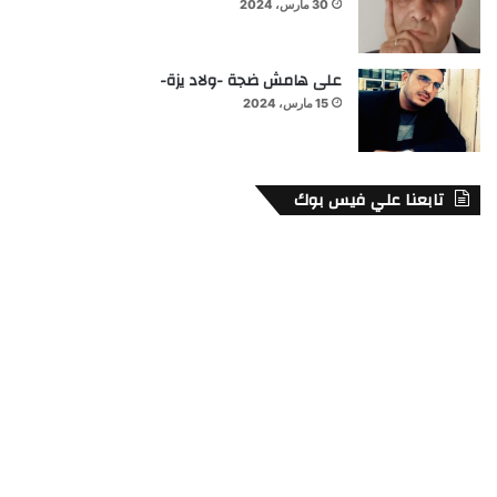
30 مارس، 2024
على هامش ضجة -ولاد يزة-
15 مارس، 2024
تابعنا علي فيس بوك