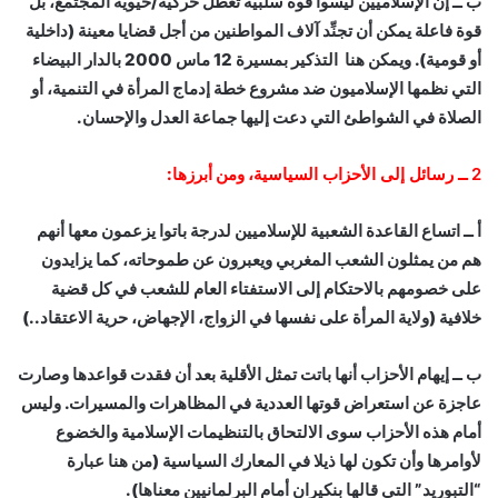
ب ــ
إن الإسلاميين ليسوا قوة سلبية تعطل حركية/حيوية المجتمع، بل
قوة فاعلة يمكن أن تجنِّد آلاف المواطنين من أجل قضايا معينة (داخلية
أو قومية). ويمكن هنا التذكير بمسيرة 12 ماس 2000 بالدار البيضاء
التي نظمها الإسلاميون ضد مشروع خطة إدماج المرأة في التنمية، أو
الصلاة في الشواطئ التي دعت إليها جماعة العدل والإحسان.
2 ــ رسائل إلى الأحزاب السياسية
، ومن أبرزها:
أ ــ
اتساع القاعدة الشعبية للإسلاميين لدرجة باتوا يزعمون معها أنهم
هم من يمثلون الشعب المغربي ويعبرون عن طموحاته، كما يزايدون
على خصومهم بالاحتكام إلى الاستفتاء العام للشعب في كل قضية
خلافية (ولاية المرأة على نفسها في الزواج، الإجهاض، حرية الاعتقاد..)
ب ــ
إيهام الأحزاب أنها باتت تمثل الأقلية بعد أن فقدت قواعدها وصارت
عاجزة عن استعراض قوتها العددية في المظاهرات والمسيرات. وليس
أمام هذه الأحزاب سوى الالتحاق بالتنظيمات الإسلامية والخضوع
لأوامرها وأن تكون لها ذيلا في المعارك السياسية (من هنا عبارة
“التبوريد” التي قالها بنكيران أمام البرلمانيين معناها).