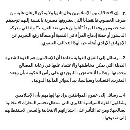
ج ــ
إن الاختلاف بين الإسلاميين يظل ثانويا ولا يمكن الرهان عليه من
طرف الخصوم. فالقضايا التي يعتبرونها مصيرية بالنسبة إليهم توحدهم
ضد خصومهم وفقا لمبدأ “أنا وابن عمي ضد الغريب”؛ ولنا في معركة
الدستور أو خطة إدماج المرأة في التنمية أو مسألة رفع التجريم عن
الإجهاض الإرادي أمثلة حية لهذا التحالف العضوي.
3 ــ رسائل إلى القوى الدولية
مفادها أن الإسلاميين هم القوة الشعبية
البديلة التي يمكن مخاطبتها والاعتماد عليها في رعاية المصالح
وخدمتها. وهذا ما أثبتته تجربة البيجيدي على رأس الحكومة بأن رهنت
المغرب، اقتصاديا وسياسيا، بيد الدوائر المالية الدولية.
4 ــ رسائل إلى عموم المواطنين
يراد بها إيهامهم بأن الإسلاميين
يشكلون القوة السياسية الكبرى التي ستظل تحسم المعارك الانتخابية
لصالحها؛ ومن ثم التأثير على اختياراتهم الانتخابية والسعي لاستقطابهم
إلى صفوفها.