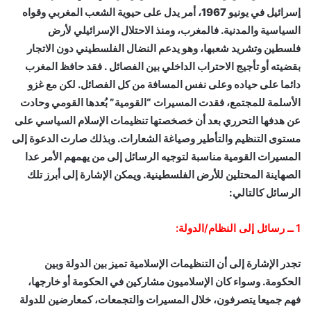
إسرائيل في يونيو 1967، أمر يدل على حيوية الشعب المغربي وقواه
السياسية والمدنية. فالمغرب، ومنذ الاحتلال الإسرائيلي لأرض
فلسطين وتشريد شعبها، وهو يدعم النضال الفلسطيني دون الاتجار
بقضيته أو تأجيج الاحتراب الداخلي بين الفصائل . فقد حافظ المغرب
دائما على حياده وعلى نفس المسافة من كل الفصائل. لكن مع غزو
الأسلمة للمجتمع، فقدت المسيرات “القومية” بُعدها القومي وحادت
عن هدفها التحرري بعد أن خصخصتها تنظيمات الإسلام السياسي على
مستوى التنظيم والتأطير وصياغة الشعارات. وبذلك صارت الدعوة إلى
المسيرات القومية مناسبة لتوجيه الرسائل إلى من يهمهم الأمر عدا
الصهاينة المحتلين للأرض الفلسطينية. ويمكن الإشارة إلى أبرز تلك
الرسائل كالتالي:
1 ــ رسائل إلى النظام/الدولة:
تجدر الإشارة إلى أن التنظيمات الإسلامية تميز بين الدولة وبين
الحكومة. وسواء كان الإسلاميون مشاركين في الحكومة أو خارجها،
فهم جميعا يتصرفون، خلال المسيرات والتجمعات، كمعارضين للدولة