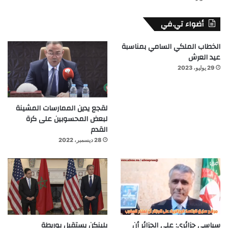
أضواء تي.في
الخطاب الملكي السامي بمناسبة
عيد العرش
29 يوليو، 2023
لقجع يدين الممارسات المشينة
لبعض المحسوبين على كرة
القدم
28 ديسمبر، 2022
سياسي جزائري: على الجزائر أن
بلينكن يستقبل بوريطة