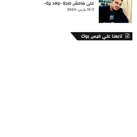
على هامش ضجة -ولاد يزة-
15 مارس، 2024
تابعنا علي فيس بوك