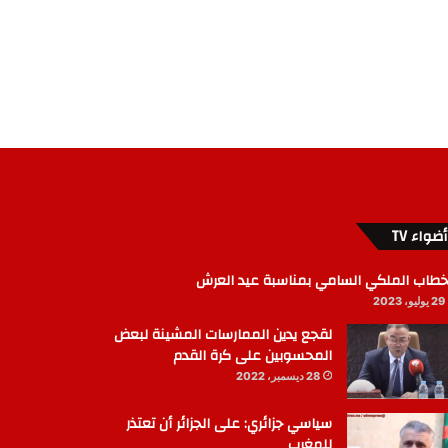
أضواء TV
خطاب الملكي السامي بمناسبة عيد العرش
29 يوليو، 2023
لقجع يدين الممارسات المشينة لبعض
المحسوبين على كرة القدم
28 ديسمبر، 2022
سياسي جزائري: على الجزائر أن تعتذر
للمغرب