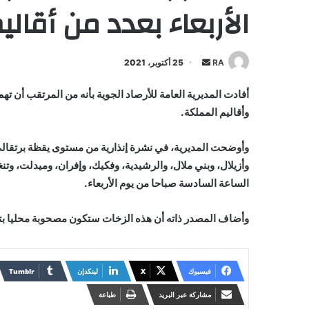
الأربعاء بعدد من أقال
أرسل
RA
25 أكتوبر، 2021
بريدا
أفادت المديرية العامة للأرصاد الجوية بأنه من المرتقب أن تهم 
إلكترونيا
وأقاليم المملكة.
وأزيلال، وبني ملال، والرشيدية، وفكيك، وإفران، وميدلت، وتنغير
الساعة السادسة صباحا من يوم الأربعاء.
وأضاف المصدر ذاته أن هذه الزخات ستكون مصحوبة محليا بتسا
فيسبوك
X
لينكدإن
مشاركة عبر البريد
طباعة