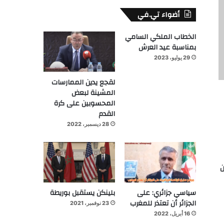
أضواء تي.في
الخطاب الملكي السامي
بمناسبة عيد العرش
29 يوليو، 2023
لقجع يدين الممارسات
المشينة لبعض
المحسوبين على كرة
القدم
28 ديسمبر، 2022
ن
سياسي جزائري: على
بلينكن يستقبل بوريطة
الجزائر أن تعتذر للمغرب
23 نوفمبر، 2021
16 أبريل، 2022