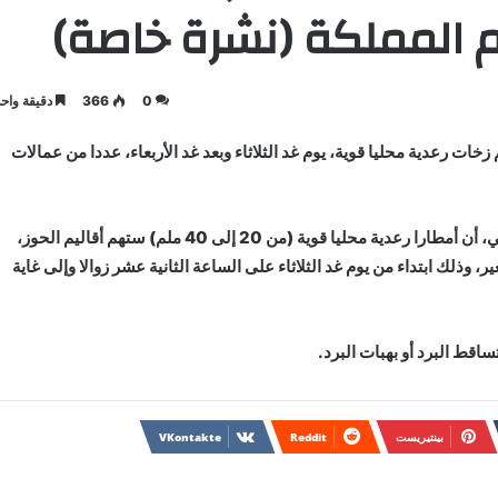
يم المملكة (نشرة خاصة)
0
366
دقيقة واحد
زخات رعدية محليا قوية، يوم غد الثلاثاء وبعد غد الأربعاء، عددا من عمالات
وأوضحت المديرية، في نشرة إنذارية من مستوى يقظة برتقالي، أن أمطارا رعدية محليا قوية (من 20 إلى 40 ملم) ستهم أقاليم الحوز،
، وذلك ابتداء من يوم غد الثلاثاء على الساعة الثانية عشر زوالا وإلى غاية
قط البرد أو بهبات البرد.
بينتيريست