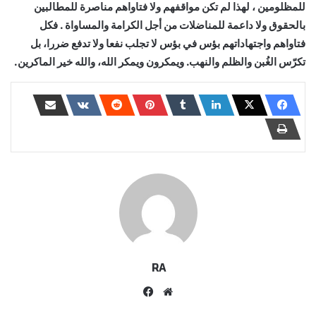
للمظلومين ، لهذا لم تكن مواقفهم ولا فتاواهم مناصرة للمطالبين
بالحقوق ولا داعمة للمناضلات من أجل الكرامة والمساواة . فكل
فتاواهم واجتهاداتهم بؤس في بؤس لا تجلب نفعا ولا تدفع ضررا، بل
تكرّس الغُبن والظلم والنهب. ويمكرون ويمكر الله، والله خير الماكرين.
RA
موقع
فيسبوك
الويب