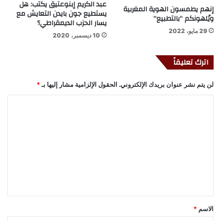
عبد الكريم إبنوعتيق يكتب: هل
إنهم يطمسون الهوية المغربية
يستطيع جون بايدن التعايش مع
ويُلهونكم “بالتطبيع”
يسار الحزب الديمقراطي؟
29 مايو، 2022
10 ديسمبر، 2020
اترك تعليقاً
لن يتم نشر عنوان بريدك الإلكتروني.
الحقول الإلزامية مشار إليها بـ
*
ا
ل
ت
ع
ل
ي
ق
*
الاسم
*