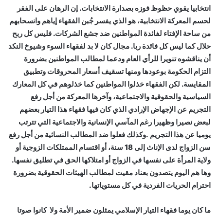
انتخابيا يقوي حظوظ فوزه بصدارة الانتخابات. إن الرهان على الفقر
لحسم المعركة الانتخابية، هو الذي يفسر جُبن الفقهاء إياهم وانسحابهم
من ساحة الإفتاء لفائدة المواطنين ضد جشع الشركات. فليس كل ربح
حلال كما ليس كل فائدة ربا. مجال كان لا بد لفقهاء السوء وشيوخ النكد
أن يناقشوه تنويرا للرأي العام ودعما لمطالب المواطنين بضرورة
التزام الحكومة بوعودها ومنها تسقيف أسعار المحروقات وتطبيق
المقايسة. لكن الفقهاء خذلوا المواطنين كما خذلوهم في كل المعارك
السياسية والحقوقية والاجتماعية، وآخرها المعركة من أجل رفع
التجريم عن الإجهاض الإرادي الذي كان فيها فقهاء هذا التيار بعضهم
لبعض نصيرا وظهيرا رغم المآسي الإنسانية والاجتماعية التي تترتب
يوميا عن هذا التجريم .وكذلك فعلوا ضد المطالب النسائية من أجل رفع
سن الزواج لدى الإناث إلى 18 سنة، أو اقتسام الممتلكات الزوجية أو
ولاية المرأة على نفسها في الزواج أو امتلاكها الحق في تطليق نفسها.
وها هم اليوم يتصدون بعناد مقيت لمطالب الهيئات الحقوقية بضرورة
احترام الحريات الفردية في كل مستوياتها.
ما كان يوما فقهاء التيار الإسلامي يمثلون ضمير الأمة ولا كانوا صوتا