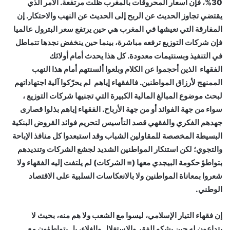
30%، فإن أسعار المحروقات بالمغرب ظلت مرتفعة. الأمر الذي
يقتضي تجاوز الحديث عن الربح إلى الحديث عن النهب والاحتكار. إن
المفارقة التي نعيشها في المغرب هي حين يرتفع سعر البترول عالميا
فإن شركات التوزيع ترفعه مباشرة، بينما حين ينخفض نجدها تتماطل
في التنفيذ وبسنتيمات معدودة. كل هذا يحدث أمام أولائك
الفقهاء الذين أحجموا عن الكلام وبلعوا ألسنتهم أمام هذا النهب
الممنهج لأرزاق المواطنين. فالفقهاء إياهم لم يحرّكوا آلية اجتهاداتهم
لبحث موضوع المبالغ المالية الكبيرة التي تجنيها شركات التوزيع ،
سواء من جهة الفوائد أو من جهة الأرباح. الفقهاء إياهم بذلوا قصارى
جهدهم الفكري والفقهي قصد التأسيس لتحريم فوائد القروض البنكية
البسيطة المخصصة للمقاولين الشباب وقد استبعدوا كل منافذ الإباحة
والتجوي؛ لكن استنكار المواطنين الشديد لجشع الشركات وتنديدهم
بتواطؤ حكومة البيجدي معها (= الشركات) لم يلتفت إليه الفقهاء ولا
شعروا بمعاناة المواطنين ولا بالانعكاسات السلبية على الاقتصاد
الوطني.
إن فقهاء التيار الإسلامي، ليسوا مع الشعب ولا هم منه، بحيث لا
يتداعون له حين يشكو الفقر والاستغلال والغلاء، بل يتواطؤون مع