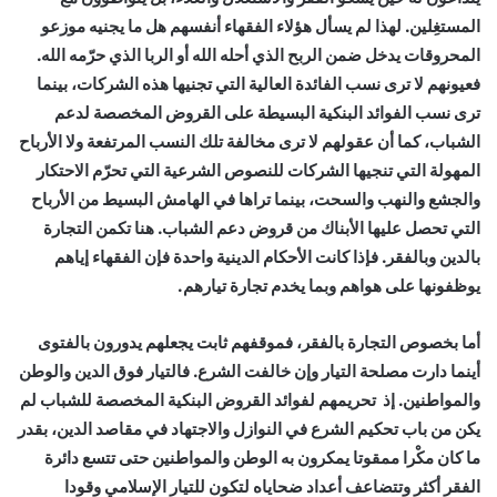
المستغِلين. لهذا لم يسأل هؤلاء الفقهاء أنفسهم هل ما يجنيه موزعو
المحروقات يدخل ضمن الربح الذي أحله الله أو الربا الذي حرّمه الله.
فعيونهم لا ترى نسب الفائدة العالية التي تجنيها هذه الشركات، بينما
ترى نسب الفوائد البنكية البسيطة على القروض المخصصة لدعم
الشباب، كما أن عقولهم لا ترى مخالفة تلك النسب المرتفعة ولا الأرباح
المهولة التي تنجيها الشركات للنصوص الشرعية التي تحرّم الاحتكار
والجشع والنهب والسحت، بينما تراها في الهامش البسيط من الأرباح
التي تحصل عليها الأبناك من قروض دعم الشباب. هنا تكمن التجارة
بالدين وبالفقر. فإذا كانت الأحكام الدينية واحدة فإن الفقهاء إياهم
يوظفونها على هواهم وبما يخدم تجارة تيارهم.
أما بخصوص التجارة بالفقر، فموقفهم ثابت يجعلهم يدورون بالفتوى
أينما دارت مصلحة التيار وإن خالفت الشرع. فالتيار فوق الدين والوطن
والمواطنين. إذ تحريمهم لفوائد القروض البنكية المخصصة للشباب لم
يكن من باب تحكيم الشرع في النوازل والاجتهاد في مقاصد الدين، بقدر
ما كان مكْرا ممقوتا يمكرون به الوطن والمواطنين حتى تتسع دائرة
الفقر أكثر وتتضاعف أعداد ضحاياه لتكون للتيار الإسلامي وقودا