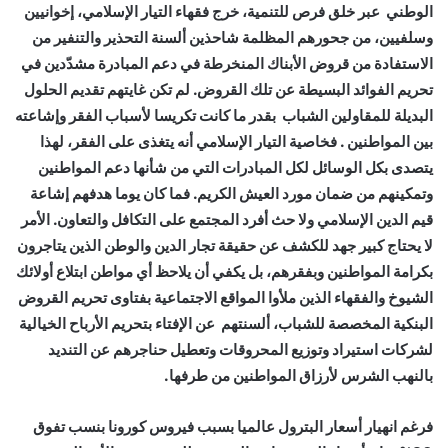
الوطني عبر خلق فرص للتنمية، خرج فقهاء التيار الإسلامي، إخوانيين
وسلفيين، من جحورهم المظلمة شاحذين ألسنة التحذير والتنفير من
الاستفادة من قروض الأبناك المنخرطة في دعم المبادرة مشدّدين في
تحريم الفوائد البسيطة عن تلك القروض. لم تكن غايتهم تقديم الحلول
البديلة للمقاولين الشباب بقدر ما كانت تكريسا لأسباب الفقر وإشاعته
بين المواطنين . فخاصية التيار الإسلامي أنه يتغذى على الفقر، لهذا
يتصدى بكل الوسائل لكل المبادرات التي من شأنها دعم المواطنين
وتمكينهم من ضمان مورد العيش الكريم. فما كان يوما هدفهم إشاعة
قيم الدين الإسلامي ولا حث أفرد المجتمع على التكافل والتعاون. الأمر
لا يحتاج كبير جهد للكشف عن حقيقة تجار الدين والوطن الذين يتاجرون
بكرامة المواطنين وبفقرهم، بل يكفي أن يلاحظ أي مواطن ابتلاع أولائك
الشيوخ والفقهاء الذين ملأوا المواقع الاجتماعية بفتاوى تحريم القروض
البنكية المخصصة للشباب، ألسنتهم عن الإفتاء بتحريم الأرباح الخيالية
لشركات استيراد وتوزيع المحروقات وتعطيل حناجرهم عن التنديد
بالنهب الشرس لأرزاق المواطنين من طرفها.
فرغم انهيار أسعار البترول عالميا بسبب فيروس كورونا بنسب تفوق