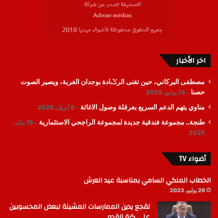
اخر الأخبار
مصطفى البركاني، حين تغنى الرݣادة بوجدان الغربة، ويصير الصوت
حصنا
13 يوليو، 2025
مناوي يتهم الدعم السريع بعرقلة وصول الاغاثة
8 أبريل، 2025
طنجة.. مجموعة فندقية جديدة لمجموعة الراجحي الاستثمارية
15 يناير،
2025
أضواء TV
الخطاب الملكي السامي بمناسبة عيد العرش
29 يوليو، 2023
لقجع يدين الممارسات المشينة لبعض المحسوبين
على كرة القدم