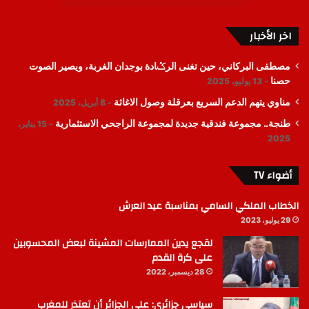
اخر الأخبار
مصطفى البركاني، حين تغنى الرݣادة بوجدان الغربة، ويصير الصوت
حصنا
13 يوليو، 2025
مناوي يتهم الدعم السريع بعرقلة وصول الاغاثة
8 أبريل، 2025
طنجة.. مجموعة فندقية جديدة لمجموعة الراجحي الاستثمارية
15 يناير،
2025
أضواء TV
الخطاب الملكي السامي بمناسبة عيد العرش
29 يوليو، 2023
لقجع يدين الممارسات المشينة لبعض المحسوبين
على كرة القدم
28 ديسمبر، 2022
سياسي جزائري: على الجزائر أن تعتذر للمغرب