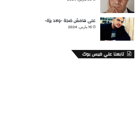
على هامش ضجة -ولاد يزة-
15 مارس، 2024
تابعنا علي فيس بوك