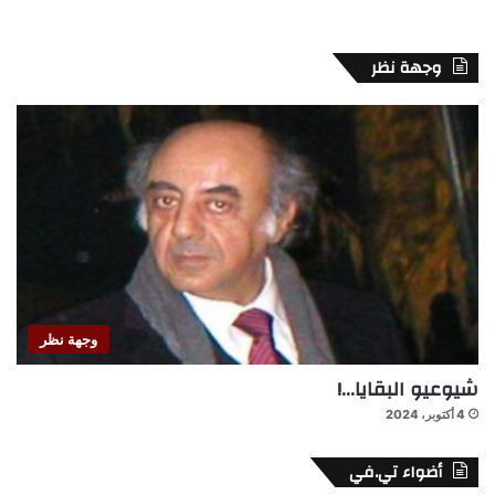
وجهة نظر
وجهة نظر
شيوعيو البقايا…!
4 أكتوبر، 2024
أضواء تي.في