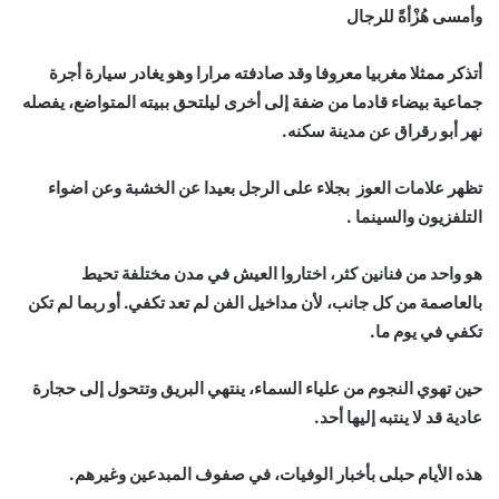
وأمسى هُزْأةً للرجال
أتذكر ممثلا مغربيا معروفا وقد صادفته مرارا وهو يغادر سيارة أجرة
جماعية بيضاء قادما من ضفة إلى أخرى ليلتحق ببيته المتواضع، يفصله
نهر أبو رقراق عن مدينة سكنه.
تظهر علامات العوز بجلاء على الرجل بعيدا عن الخشبة وعن اضواء
التلفزيون والسينما .
هو واحد من فنانين كثر، اختاروا العيش في مدن مختلفة تحيط
بالعاصمة من كل جانب، لأن مداخيل الفن لم تعد تكفي. أو ربما لم تكن
تكفي في يوم ما.
حين تهوي النجوم من علياء السماء، ينتهي البريق وتتحول إلى حجارة
عادية قد لا ينتبه إليها أحد.
هذه الأيام حبلى بأخبار الوفيات، في صفوف المبدعين وغيرهم.