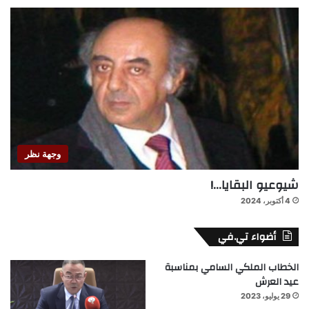
وجهة نظر
شيوعيو البقايا…!
4 أكتوبر، 2024
أضواء تي.في
الخطاب الملكي السامي بمناسبة
عيد العرش
29 يوليو، 2023