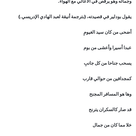
وجماله وهو يرقص في الأعالي مع الهواء.
يقول بودلير في قصيدته، (بترجمة أنيقة لعبد الهادي الإدريسي.)
أضحى من كان سيد الغيومِ
عبدا أسيرا وأعشى من بوم
يسحب جناحا من كل جانبِ
كمجدافين من حوالي قارب
وها هو المسافر المجنح
قد صار كالسكران يترنح
خلا مما كان من جمال