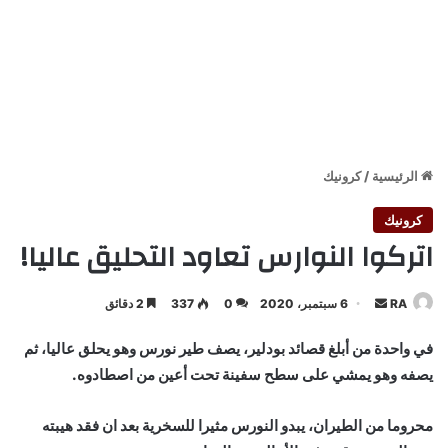
الرئيسية
/
كرونيك
كرونيك
اتركوا النوارس تعاود التحليق عاليا!
أرسل
RA
6 سبتمبر، 2020
0
337
2 دقائق
بريدا
في واحدة من أبلغ قصائد بودلير، يصف طير نورس وهو يحلق عاليا، ثم
إلكترونيا
يصفه وهو يمشي على سطح سفينة تحت أعين من اصطادوه.
محروما من الطيران، يبدو النورس مثيرا للسخرية بعد ان فقد هيبته