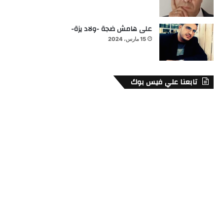
على هامش ضجة -ولاد يزة-
15 مارس، 2024
تابعنا علي فيس بوك