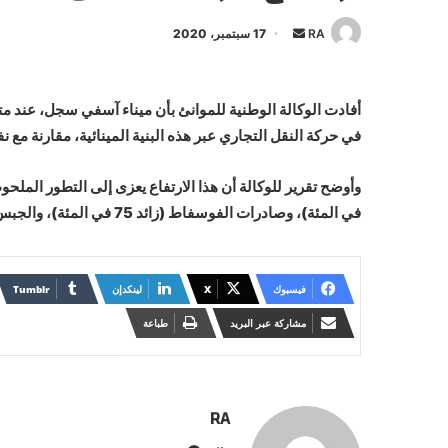
أرسل
RA
17 سبتمبر، 2020
بريدا
إلكترونيا
في حركة النقل التجاري عبر هذه البنية المينائية، مقارنة مع 
في المئة)، وصادرات الفوسفاط (زائد 75 في المئة)، والجبس (زائد 19,5 في المئة.)
فيسبوك
X
لينكدإن
مشاركة عبر البريد
طباعة
RA