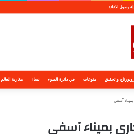
صول الاغاثة
وبورتاج و تحقيق
منوعات
في دائرة الضوء
نساء
مغاربة العالم
 بميناء آسفي
جاري بميناء آسفي