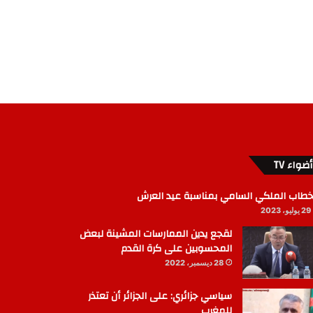
أضواء TV
خطاب الملكي السامي بمناسبة عيد العرش
29 يوليو، 2023
لقجع يدين الممارسات المشينة لبعض
المحسوبين على كرة القدم
28 ديسمبر، 2022
سياسي جزائري: على الجزائر أن تعتذر
للمغرب