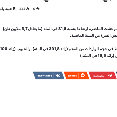
0
347
دقيقة واحد
أفادت الوكالة الوطنية للموانئ بأن ميناء آسفي سجل، عند متم غشت الماضي، ارتفاعا بنسبة 31,6 في المئة (ما يعادل 5,7 ملايين طن)
نفس الفترة من السنة الماضية.
وأوضح تقرير للوكالة أن هذا الارتفاع يعزى إلى التطور الملحوظ في حجم الواردات من الفحم (زائد 391,8 في المئة)، والحبوب (زائد 109
بينتيريست