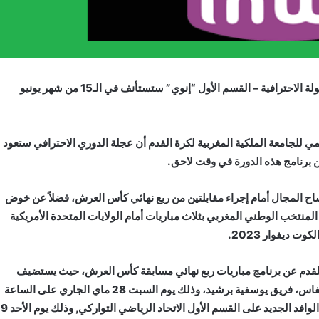
أعلنت العصبة الوطنية لكرة القدم الاحترافية أن منافسة البطولة الاحترافية – القسم الأول “إنوي” ستستأنف في الـ15 من شهر يونيو
مي للجامعة الملكية المغربية لكرة القدم أن عجلة الدوري الاحترافي ستعود
ساح المجال أمام إجراء مقابلتين من ربع نهائي كأس العرش، فضلاً عن خوض
 المنتخب الوطني المغربي بثلاث مباريات أمام الولايات المتحدة الأمريكية
 ديفوار 2023.
القدم عن برنامج مباريات ربع نهائي مسابقة كأس العرش، حيث يستضيف
فريق المغرب الفاسي، على أرضية ملعب المركب الرياضي بفاس، فريق يوسفية برشيد، وذلك يوم السبت 28 ماي الجاري على الساعة
الثامنة مساء، فيما سيستقبل الفتح الرياضي، في لقاء محلي الوافد الجديد عل