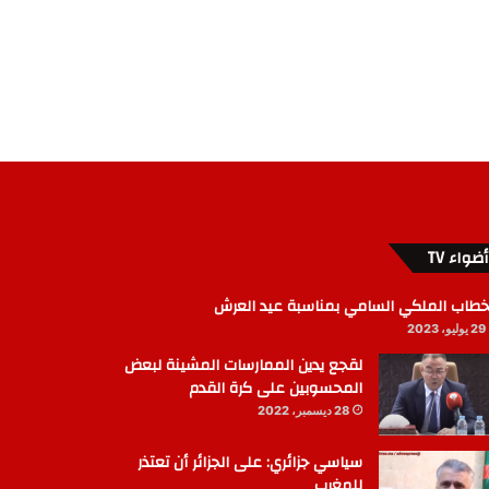
أضواء TV
خطاب الملكي السامي بمناسبة عيد العرش
29 يوليو، 2023
لقجع يدين الممارسات المشينة لبعض
المحسوبين على كرة القدم
28 ديسمبر، 2022
سياسي جزائري: على الجزائر أن تعتذر
للمغرب