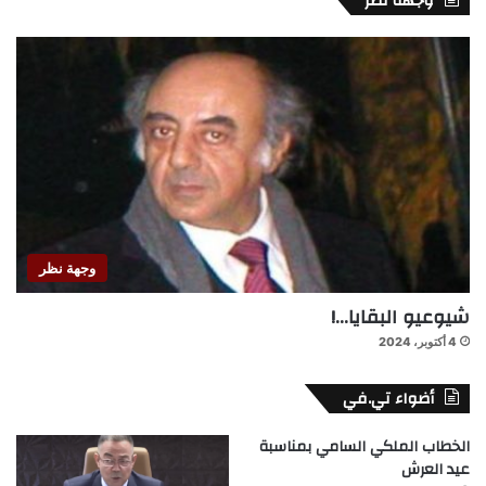
وجهة نظر
وجهة نظر
شيوعيو البقايا…!
4 أكتوبر، 2024
أضواء تي.في
الخطاب الملكي السامي بمناسبة
عيد العرش