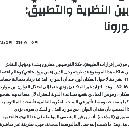
ين النظرية والتطبيق:
رونا
0
386
2 دقائق
أم هو (من إفرازات الطبيعة)، فكلا الفرضيتين مطروح بشدة ومؤجل النقاش
قاش من شاكلة هذا الموضوع قد طرحه رجل الدين (قس بروتستانتي) وعالم اقتصا
سياسي انجليزي وهو “روبرت توماس مالتوس” (1766_1834)، نشر مقالا حول السكان أورد فيه أن الموارد الغذائية تزداد بمتتالية حساب
4.3.2.1…. بينما يتزايد السكان بمتتالية هندسية أي: 32.16.8.4.2.1… وهذا التزايد غير المتكافئ يؤدي حتما إلى اختلال التوازن بين موارد
السكان، وهو من المنادين بقطع مساعدة الدولة للفقراء لأن مساعدتهم تشجيع
 كما يصفه خصومه، التأثير في الساحة الفكرية العالمية فأضحت المالتوسية
ذا المذهب بأن فقدان التوازن بين موارد الغذاء والسكان سوف يؤدي
، ويرى (المذهب) بأنه من غير المنطقي المواصلة في هذا النهج، فالحتمية
نية، وهذا ما ذهبت إليه حتى المالتوسية المحدثة، فهي، بطريقة غير مباشرة،