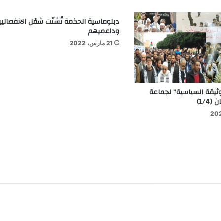
دبلوماسية الحكمة تُشتّت شمْل الانفصاليي
وداعميهم
21 مارس، 2022
وثيقة السياسية” لجماعة
1/4)