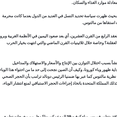
ادلة موارد الغذاء والسكان.
 بحيث ظهرت سياسة تحديد النسل في العديد من الدول بعدما كانت محرمة
ه استقاها من مالتوس.
لعقد الرابع من القرن العشرين، أي بعد صعود اليمين في الأنظمة الغربية وبرو
عقلنة؟ وخاصة خلال ثلاثينيات القرن الماضي والتي انتهت بخيار الحرب
أ بسبب اختلال التوازن بين الإنتاج والأسعار والاستهلاك والمداخيل
اربات والانهيار المالي، وهذا ما حدث مع نهاية 2019 وبداية ظهور وباء كورونا، وكيف أن الصين نجحت إلى حد ما من احتواء هذا الوبا
 نظرية مالتوس كما عبر بها ضمنيا الرئيس دونالد ترامب بأن الحجر الصحي
لك المملكة المتحدة باتخاذ إجراءات الحجر الاستباقي لمنع انتشار الوباء،
أتساءل: هل توجد علاقة تطبيقية بين نظرية مالتوس وبين انطلاقة وتطور فيروس وباء كوفيد 19 المدعو كورونا؟ وهل من مخرجات تطبيق