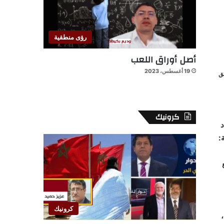
رؤى منطقية
أصل أوراق اللعب
19 أغسطس، 2023
كرونيك
د
ية:
كرونيك