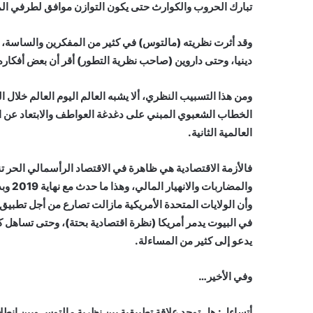
تبارك الحروب والكوارث حتى يكون التوازن موافق لطرفي المع
وقد أثرت نظريته (مالتوس) في كثير من المفكرين والساسة،
دينيا، وحتى داروين (صاحب نظرية التطور) أقر أن بعض أفكار
ومن هذا التسبيب النظري، ألا يشبه العالم اليوم العالم خلال ا
الخطاب الشعبوي المبني على دغدغة العواطف والابتعاد عن ال
العالمية الثانية.
فالأزمة الاقتصادية هي ظاهرة في الاقتصاد الرأسمالي الحر تنش
والمض
وأن الولايات المتحدة الأمريكية مازالت تصارع من أجل تطبيق
في البيوت يدمر أمريكا (نظرة اقتصادية بحتة)، وحتى تساهل كذ
يدعو إلى كثير من المساءلة.
وفي الأخير…