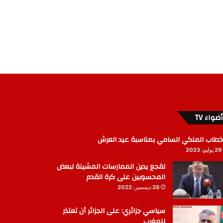
أضواء TV
خطاب الملكي السامي بمناسبة عيد العرش
29 يوليو، 2023
لقجع يدين الممارسات المشينة لبعض
المحسوبين على كرة القدم
28 ديسمبر، 2022
سياسي جزائري: على الجزائر أن تعتذر
للمغرب