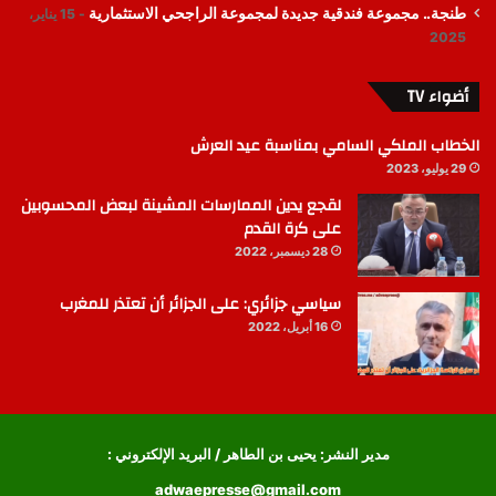
طنجة.. مجموعة فندقية جديدة لمجموعة الراجحي الاستثمارية
15 يناير،
2025
أضواء TV
الخطاب الملكي السامي بمناسبة عيد العرش
29 يوليو، 2023
لقجع يدين الممارسات المشينة لبعض المحسوبين
على كرة القدم
28 ديسمبر، 2022
سياسي جزائري: على الجزائر أن تعتذر للمغرب
16 أبريل، 2022
مدير النشر: يحيى بن الطاهر / البريد الإلكتروني :
adwaepresse@gmail.com