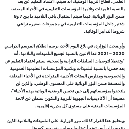
العلمي، قطاع التربية الوطنية، أنه سيتم، اعتماد التعليم عن بعد
بالنسبة لتلميذات وتلاميذ المؤسسات التعليمية في الأحياء المصنفة
ضمن البؤر الوبائية، فيما سيتم استقبال باقي التلاميذ ما بين 7 و9
شتنبر داخل المؤسسات التعليمية في مجموعات صغيرة تراعي
شروط التدابير الوقائية.
وأوضحت الوزارة، في بلاغ اليوم الأحد، برسم انطلاق الموسم الدراسي
2020 – 2021 غدا الاثنين بالنسبة لجميع التلميذات والتلاميذ، أنه
“وتفعيلا لتوصيات السلطات الترابية والصحية، سيتم اعتماد التعليم عن
بعد حصريا بالنسبة لتلميذات وتلاميذ المؤسسات التعليمية العمومية
والخصوصية ومدارس البعثات الأجنبية المتواجدة في الأحياء المغلقة
والمصنفة ضمن البؤر الوبائية على المستوى الوطني، والذين لن
يلتحقوا بمؤسساتهم إلى حين تحسن الوضعية الوبائية بهذه الأحياء”،
مضيفة أن الأكاديميات الجهوية للتربية والتكوين ستعلن عن لائحة
المؤسسات المعنية على مستوى كل مديرية إقليمية.
وينطبق هذا القرار كذلك، تبرز الوزارة، على التلميذات والتلاميذ الذين
ينتمون إلى أسر تضم أشخاصا مصابين بفيروس كورونا.