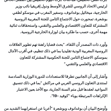
لرئيس الاتحاد الروسي للشرق الأوسط ودول إفريقيا نائب وزير
الخارجية، ميخائيل بوغدانوف، وسفير المغرب في موسكو لطفي
بوشعرة، تمحورت حول الاجتماع الثامن للجنة المغربية الروسية
المشتركة للتعاون الاقتصادي والعلمي والتقني، واستحقاقات ثنائية
مهمة أخرى، حسب ما طكره بيان لوزارة الخارجية الروسية.
وأورد ذات المصدر أن اللقاء، “بحث قضايا راهنة تهم تطوير العلاقات
الروسية المغربية الودية تقليديا بما في ذلك تنظيم، في أقرب الآجال
بموسكو، الاجتماع الثامن للجنة الحكومية المشتركة للتعاون
الاقتصادي والعلمي والتقني.”
وأشار إلى أن الجانبين تطرقا للاستعدادات للدورة الوزارية السادسة
لمنتدى التعاون الروسي العربي في مراكش “بما في ذلك تنسيق
المواعيد لعقدها قبل متم السنة الجارية، مع الأخذ بعين الاعتبار
الإكراهات المرتبطة بوباء “كوفيد -19”.
وأوضح البيان أن بوغدانوف وبوشعرة “أعربا عن استغرابهما الشديد من