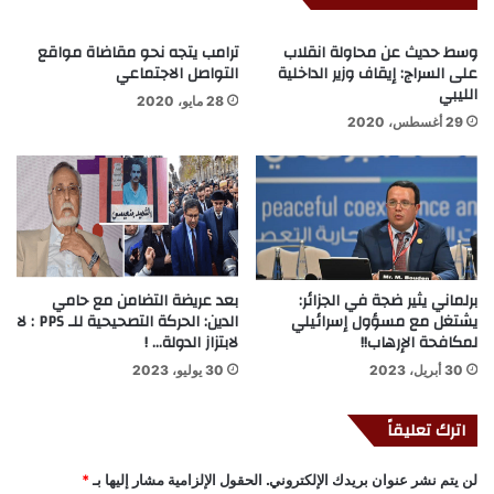
وسط حديث عن محاولة انقلاب
ترامب يتجه نحو مقاضاة مواقع
على السراج: إيقاف وزير الداخلية
التواصل الاجتماعي
الليبي
28 مايو، 2020
29 أغسطس، 2020
برلماني يثير ضجة في الجزائر:
بعد عريضة التضامن مع حامي
يشتغل مع مسؤول إسرائيلي
الدين: الحركة التصحيحية للـ PPS : لا
لمكافحة الإرهاب!!
لابتزاز الدولة… !
30 أبريل، 2023
30 يوليو، 2023
اترك تعليقاً
لن يتم نشر عنوان بريدك الإلكتروني.
الحقول الإلزامية مشار إليها بـ
*