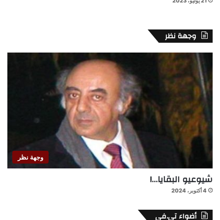
21 يوليو، 2023
وجهة نظر
وجهة نظر
شيوعيو البقايا…!
4 أكتوبر، 2024
أضواء تي.في