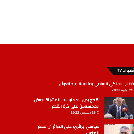
أضواء TV
خطاب الملكي السامي بمناسبة عيد العرش
29 يوليو، 2023
لقجع يدين الممارسات المشينة لبعض
المحسوبين على كرة القدم
28 ديسمبر، 2022
سياسي جزائري: على الجزائر أن تعتذر
للمغرب