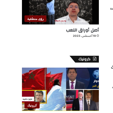
ة
رؤى منطقية
أصل أوراق اللعب
19 أغسطس، 2023
كرونيك
ق
كرونيك