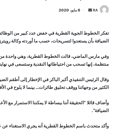
أرسل
RA
6 مايو، 2020
بريدا
إلكترونيا
تفكر الخطوط الجوية القطرية في خفض عدد كبير من الوظائف
الضيافة بأن يستعدوا لتسريحات، حسب ما أوردته وكالة رويترز
وفي مارس الماضي، قالت الخطوط القطرية، وهي واحدة من بي
منتظمة، إنها تسحب من احتياطاتها النقدية وستسعى في نها
وقال الرئيس التنفيذي أكبر الباكر في الإخطار إلى أطقم الضيا
الكثير من وجهاتنا ووقف تحليق طائرات… بينما لا يلوح في الأف
وأضاف قائلا ”الحقيقة أننا ببساطة لا يمكننا الاستمرار مع ال
الضيافة“.
وأكد متحدث باسم الخطوط القطرية أنه يجري الاستغناء عن عدد