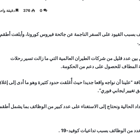
0
376
دقيقة واحد
 بسبب القيود على السفر الناجمة عن جائحة فيروس كورونا، وأبلغت أطقم
.
ن عدد قليل من شركات الطيران العالمية التي ما زالت تسير رحلات
ية المطاف للحصول على دعم من الحكومة.
فة ”علينا أن نواجه واقعا جديدا حيث أٌغلقت حدود كثيرة وهو ما أدى إلى إغلا
ق تغيير ايجابي فوري“.
أعداد الحالية ونحتاج إلى الاستغناء على عدد كبير من الوظائف بما يشمل أطقم
 من الوظائف بسبب تداعيات كوفيد-19 .