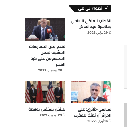
أضواء تي.في
الخطاب الملكي السامي
بمناسبة عيد العرش
29 يوليو، 2023
لقجع يدين الممارسات
المشينة لبعض
المحسوبين على كرة
القدم
28 ديسمبر، 2022
سياسي جزائري: على
بلينكن يستقبل بوريطة
الجزائر أن تعتذر للمغرب
23 نوفمبر، 2021
16 أبريل، 2022