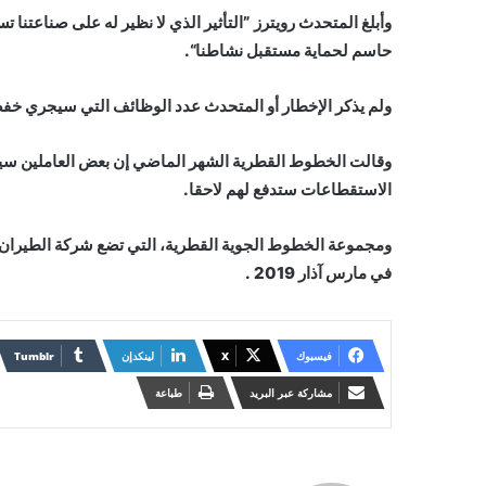
وأبلغ المتحدث رويترز ”التأثير الذي لا نظير له على صناعتن
حاسم لحماية مستقبل نشاطنا“.
ولم يذكر الإخطار أو المتحدث عدد الوظائف التي سيجري خفض
وقالت الخطوط القطرية الشهر الماضي إن بعض العاملين سيج
الاستقطاعات ستدفع لهم لاحقا.
في مارس آذار 2019 .
فيسبوك
X
لينكدإن
مشاركة عبر البريد
طباعة