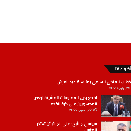
أضواء TV
خطاب الملكي السامي بمناسبة عيد العرش
29 يوليو، 2023
لقجع يدين الممارسات المشينة لبعض
المحسوبين على كرة القدم
28 ديسمبر، 2022
سياسي جزائري: على الجزائر أن تعتذر
للمغرب