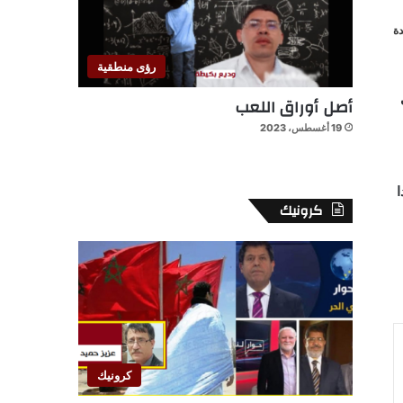
ة
رؤى منطقية
ى
أصل أوراق اللعب
19 أغسطس، 2023
ا
كرونيك
كرونيك