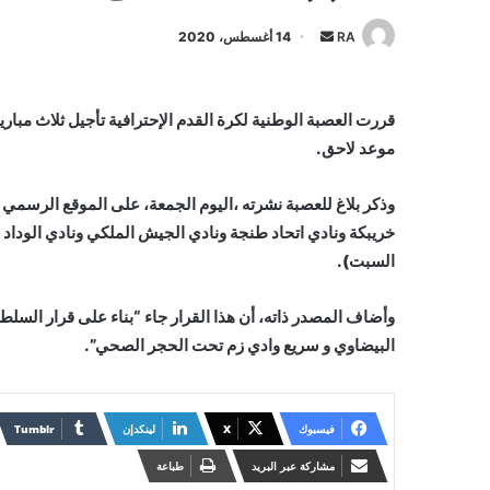
أرسل
RA
14 أغسطس، 2020
بريدا
إلكترونيا
موعد لاحق.
وذكر بلاغ للعصبة نشرته ،اليوم الجمعة، على الموقع الرسمي لل
خريبكة ونادي اتحاد طنجة ونادي الجيش الملكي ونادي الوداد ا
السبت).
وأضاف المصدر ذاته، أن هذا القرار جاء “بناء على قرار السلط
البيضاوي و سريع وادي زم تحت الحجر الصحي”.
فيسبوك
X
لينكدإن
مشاركة عبر البريد
طباعة