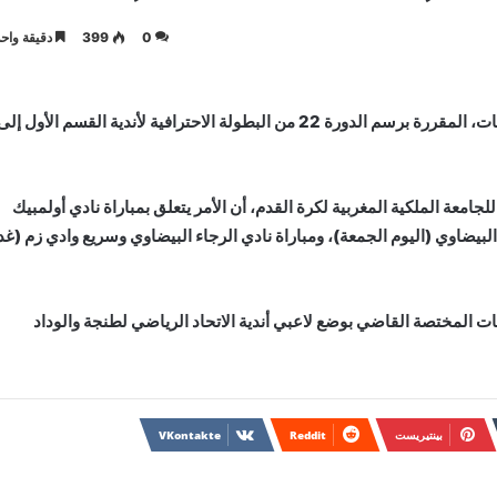
0
399
دقيقة واحد
قررت العصبة الوطنية لكرة القدم الإحترافية تأجيل ثلاث مباريات، المقررة برسم الدورة 22 من البطولة الاحترافية لأندية القسم الأول إل
جامعة الملكية المغربية لكرة القدم، أن الأمر يتعلق بمباراة نادي أولمبيك
لبيضاوي (اليوم الجمعة)، ومباراة نادي الرجاء البيضاوي وسريع وادي زم (غد
ات المختصة القاضي بوضع لاعبي أندية الاتحاد الرياضي لطنجة والوداد
بينتيريست