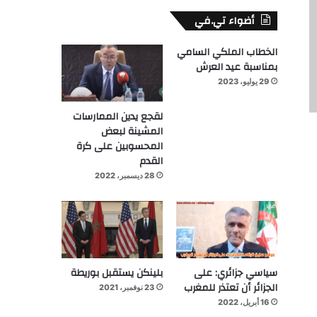
أضواء تي.في
الخطاب الملكي السامي
بمناسبة عيد العرش
29 يوليو، 2023
لقجع يدين الممارسات
المشينة لبعض
المحسوبين على كرة
القدم
28 ديسمبر، 2022
سياسي جزائري: على
بلينكن يستقبل بوريطة
الجزائر أن تعتذر للمغرب
23 نوفمبر، 2021
16 أبريل، 2022