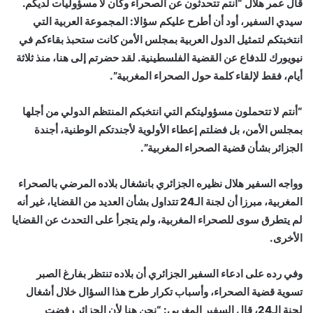
قال عمر هلال “أنتم تتحدثون عن الصحراء وكأن لا مسؤوليات لديكم.
سيدي السفير، أود أن أطرح عليكم سؤالا: المجموعة العربية التي
انتخبتكم لتمثيل الدول العربية بمجلس الأمن كانت ستحبذ بقاءكم في
نيويورك للدفاع عن القضية الفلسطينية. لقد حضرتم إلى هنا، منذ ثلاثة
أيام، فقط لإلقاء كلمة حول الصحراء المغربية”.
“أنتم لا تتحملون مسؤوليتكم التي انتخبكم المنتظم الدولي من أجلها
بمجلس الأمن، بل فضلتم إعطاء الأولوية لأجندتكم الوطنية، أجندة
الجزائر بشأن قضية الصحراء المغربية”.
وواجه السفير هلال نظيره الجزائري بانشغال بلاده المرضي بالصحراء
المغربية، مبرزا أن لجنة الـ24 تتداول بشأن العديد من القضايا، غير أنه
لم يتطرق سوى للصحراء المغربية، ولم يتجرأ على التحدث عن القضايا
الأخرى.
وفي رده على ادعاء السفير الجزائري أن بلاده تنتظر بفارغ الصبر
تسوية قضية الصحراء، وأسباب تكرار طرح هذا السؤال خلال أشغال
لجنة الـ24، قال السفير المغربي: “نحن هنا لأن الجزائر رفضت