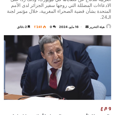
الادعاءات المضللة التي روجها سفير الجزائر لدى الأمم
المتحدة بشأن قضية الصحراء المغربية، خلال مؤتمر لجنة
الـ24.
أرسل
هيئة التحرير
16 مايو، 2024
0
1٬241
2 دقائق
بريدا
إلكترونيا
و م ع