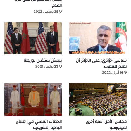
القدم
28 ديسمبر، 2022
سياسي جزائري: على الجزائر أن
بلينكن يستقبل بوريطة
تعتذر للمغرب
23 نوفمبر، 2021
16 أبريل، 2022
مجلس الأمن: سنة أخرى
الخطاب الملكي في افتتاح
لمينورسو
الولاية التشريعية