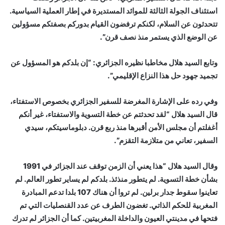
استئناف الجولة الثالثة للموائد المستديرة في إطار العملية السياسية.
تتحدثون عن السلام، لكنكم ترفضون القيام بدوركم بصفتكم مسؤولين
عن الوضع الذي يستمر منذ نصف قرن”.
وتابع السيد هلال مخاطبا نظيره الجزائري: “إن بلدكم هو المسؤول عن
تجميد جهود حل هذا النزاع الإقليمي”.
وفي رده على الإشارة المغرضة للسفير الجزائري بخصوص الاستفتاء،
قال السيد هلال “لقد تحدثتم عن خطة التسوية والاستفتاء، غير أنكم
أغفلتم أن مجلس الأمن أقبرها منذ ربع قرن. دبلوماسيتكم، سيدي
السفير، تعاني من متلازمة التقزم”.
وقال السيد هلال “هذا يعني أن الزمن توقف عند الجزائر في 1991
بشأن خطة التسوية. لم يتطور منذئذ. بلدكم لم يساير تطور العالم. لم
تعاينوا سقوط جدار برلين. لم تروا أن هناك 107 بلدا تدعم المبادرة
المغربية للحكم الذاتي. تغضون الطرف عن عدد القنصليات التي تم
فتحها في مدينتي العيون والداخلة المغربيتين. كما أن الجزائر لم تدرك