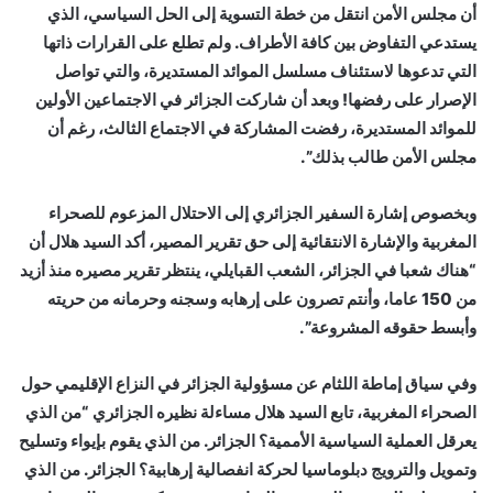
أن مجلس الأمن انتقل من خطة التسوية إلى الحل السياسي، الذي
يستدعي التفاوض بين كافة الأطراف. ولم تطلع على القرارات ذاتها
التي تدعوها لاستئناف مسلسل الموائد المستديرة، والتي تواصل
الإصرار على رفضها! وبعد أن شاركت الجزائر في الاجتماعين الأولين
للموائد المستديرة، رفضت المشاركة في الاجتماع الثالث، رغم أن
مجلس الأمن طالب بذلك”.
وبخصوص إشارة السفير الجزائري إلى الاحتلال المزعوم للصحراء
المغربية والإشارة الانتقائية إلى حق تقرير المصير، أكد السيد هلال أن
“هناك شعبا في الجزائر، الشعب القبايلي، ينتظر تقرير مصيره منذ أزيد
من 150 عاما، وأنتم تصرون على إرهابه وسجنه وحرمانه من حريته
وأبسط حقوقه المشروعة”.
وفي سياق إماطة اللثام عن مسؤولية الجزائر في النزاع الإقليمي حول
الصحراء المغربية، تابع السيد هلال مساءلة نظيره الجزائري “من الذي
يعرقل العملية السياسية الأممية؟ الجزائر. من الذي يقوم بإيواء وتسليح
وتمويل والترويج دبلوماسيا لحركة انفصالية إرهابية؟ الجزائر. من الذي