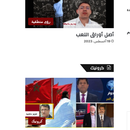
ة
رؤى منطقية
م
أصل أوراق اللعب
19 أغسطس، 2023
كرونيك
كرونيك