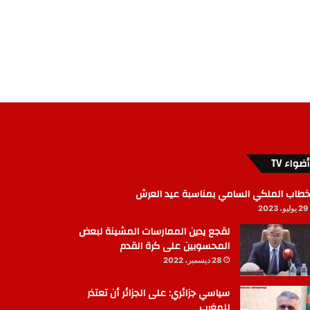
أضواء TV
خطاب الملكي السامي بمناسبة عيد العرش
29 يوليو، 2023
لقجع يدين الممارسات المشينة لبعض
المحسوبين على كرة القدم
28 ديسمبر، 2022
سياسي جزائري: على الجزائر أن تعتذر
للمغرب