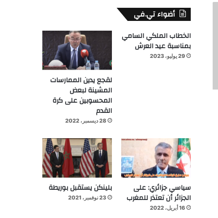
أضواء تي.في
الخطاب الملكي السامي
بمناسبة عيد العرش
29 يوليو، 2023
لقجع يدين الممارسات
المشينة لبعض
المحسوبين على كرة
القدم
28 ديسمبر، 2022
سياسي جزائري: على
بلينكن يستقبل بوريطة
الجزائر أن تعتذر للمغرب
23 نوفمبر، 2021
16 أبريل، 2022