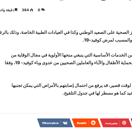
0
384
دقيقة واحد
كز الصحية على الصعيد الوطني وكذا في العيادات الطبية الخاصة، وذلك بالرغ
والمسبب لمرض كوفيد-19.
من الخدمات الأساسية التي ينبغي منحها الأولوية في مجال الوقاية من
الأمراض المعدية، حيث تم إرساء إجراءات احترازية وتنظيمية لحماية الأطفال والآباء والعاملين الصحيين من عدوى وباء كوفيد- 19، وفقا
 لوقت قصير، قد يرفع من احتمال إصابتهم بالأمراض التي يمكن تجنبها
واعيد كما هو مسطر لها في جدول التلقيح.
بينتيريست