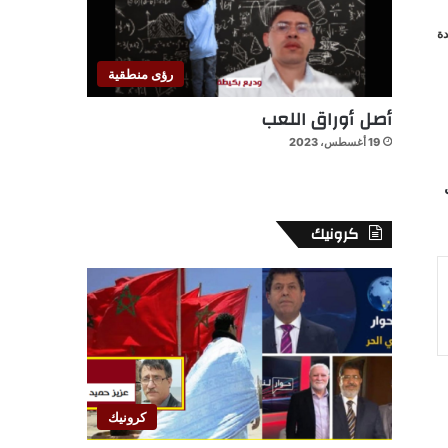
ة
رؤى منطقية
أصل أوراق اللعب
19 أغسطس، 2023
ل
كرونيك
كرونيك