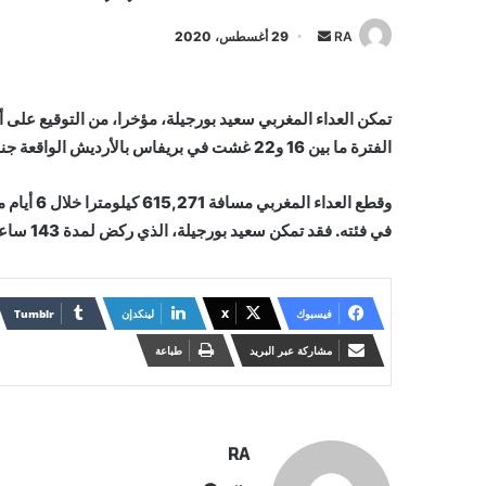
أرسل
RA
29 أغسطس، 2020
بريدا
إلكترونيا
تمكن العداء المغربي سعيد بورجيلة، مؤخرا، من التوقيع على أ
الفترة ما بين 16 و22 غشت في بريفاس بالأرديش الواقعة جنوب-شرق فرنسا.
وقطع العد
في فئته. فقد تمكن سعيد بورجيلة، الذي ركض لمدة 143 ساعة و44 دقيقة و42 ثانية، في ذات الآن، من تحطيم الرقم القياسي المغربي.
فيسبوك
X
لينكدإن
مشاركة عبر البريد
طباعة
RA