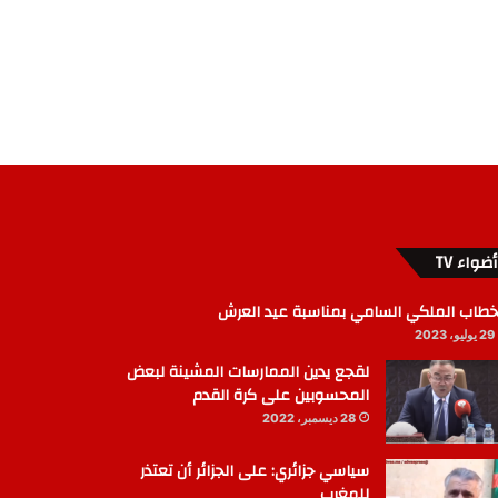
أضواء TV
خطاب الملكي السامي بمناسبة عيد العرش
29 يوليو، 2023
لقجع يدين الممارسات المشينة لبعض
المحسوبين على كرة القدم
28 ديسمبر، 2022
سياسي جزائري: على الجزائر أن تعتذر
للمغرب