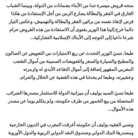
منحه قروض ميسرة جدا من الأبناء بضمانات من الدولة، وبينما الشباب
الغارق في الفقر والبطالة يصارع الزمن من أجل الإستفادة من هكذا
فرص لإنقاذ نفسه من براثين الفقر والبطالة والتهميش، وعكس التيار
دائما خرج إلينا هذا الوزير بفتوى أن الاستفادة من هذه القروض حرام
شرعا داعيا إلى التوجه إلى الأبناك الإسلامية التشاركية…
طبعا، نسيَ الوزير التحدث عن ريع الامتيازات من التعويض عن الصالون
والمطبخ والسيارة والسفر والتعويضات السمينة من أموال الشعب
المغربي المقهور إضافة إلى أموال التقاعد الأبدي له ولزمرته
وعشيرته، وطبعا لم يحدثنا في هذه القضية عن الحلال والحرام.
طبعا نسيَ السيد بوليف أن ميزانية الدولة للاستثمار مصدرها الضرائب
المحصلة من بيع الخمور من طرف حكومته، ولم يتكلم يوما عن مصدر
هذه الأموال…
ونسي الفقيه بوليف أن حكومته أغرقت المغرب في الديون الخارجية
ومصدرها البنك الدولي وصندوق النقد الدولي الربوية والدول الأوروبة