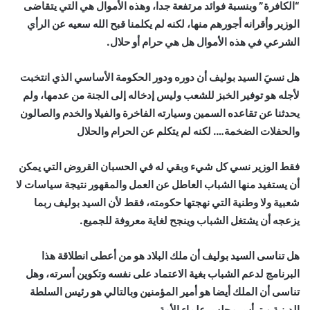
“الكافرة” وبنسبة فوائد مرتفعة جدا، وهذه الأموال هي التي يتقاضى
الوزير وأقرانه أجورهم منها، لكنه لم يكلمنا قبح الله سعيه عن الرأي
الشرعي في هذه الأموال هل هي حرام أو حلال.
هل نسيَ السيد بوليف أن دوره ودور الحكومة الأساسي الذي انتخبت
لأجله هو توفير الخبز للشعب وليس إدخاله إلى الجنة من عدمها، ولم
يحدثنا عن تقاعده السمين وسيارته الفاخرة والفيلا والخدم والصالون
والحفلات الضخمة…. لكنه لم يتكلم عن الحرام والحلال
فقط الوزير نسي كل شيء وبقي له في الحسبان القروض التي يمكن
أن يستفيد منها الشباب العاطل عن العمل والمقهور نتيجة سياسات لا
شعبية ولا وطنية التي نهجتها حكومته، فقط لأن السيد بوليف ربما
يزعجه أن يشتغل الشباب وينجح لغاية معروفة للجميع.
هل تناسى السيد بوليف أن ملك البلاد هو من أعطى انطلاقة هذا
البرنامج لدعم الشباب بغية الاعتماد على نفسه وتكوين أسرته، وهل
تناسى أن الملك أيضا هو أمير المؤمنين وبالتالي هو رئيس السلطة
الدينية ويترأس مجلس علماء الأمة.