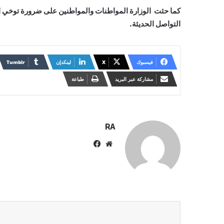
كما حثت الوزارة المواطنات والمواطنين على ضرورة توخي ال
التواصل الحديثة.
فيسبوك
X
لينكدإن
مشاركة عبر البريد
طباعة
RA
موقع
فيسبوك
الويب