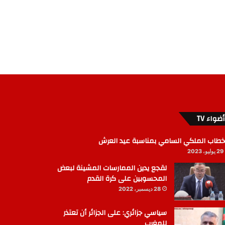
أضواء TV
خطاب الملكي السامي بمناسبة عيد العرش
29 يوليو، 2023
لقجع يدين الممارسات المشينة لبعض
المحسوبين على كرة القدم
28 ديسمبر، 2022
سياسي جزائري: على الجزائر أن تعتذر
للمغرب