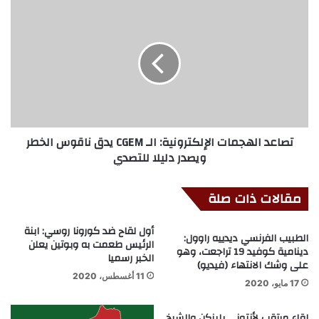
تصاعد الهجمات الإلكترونية: الـ CGEM يدق ناقوس الخطر
ويصدر دليلا للتصدي
مقالات ذات صلة
أول لقاح ضد كورونا روسي: ابنة
الطبيب الفرنسي ديدييه راوول:
الرئيس طعمت به وبوتين يعلن
دينامية كوفيد 19 تراجعت، وهو
الخبر رسميا
على وشك الانتهاء (فيديو)
11 أغسطس، 2020
17 مايو، 2020
لقاء مرتقب لأنتوني بلينكن والشيخ