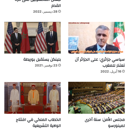
القدم
28 ديسمبر، 2022
سياسي جزائري: على الجزائر أن
بلينكن يستقبل بوريطة
تعتذر للمغرب
23 نوفمبر، 2021
16 أبريل، 2022
مجلس الأمن: سنة أخرى
الخطاب الملكي في افتتاح
لمينورسو
الولاية التشريعية