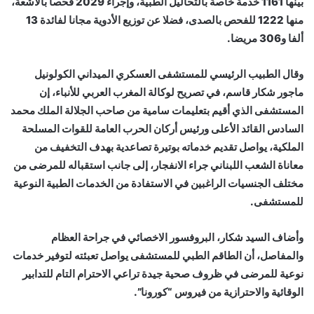
بينها 1161 خدمة خاصة بالتحاليل الطبية، وإجراء 2029 فحصا بالأشعة،
منها 1222 للفحص بالصدى، فضلا عن توزيع الأدوية مجانا لفائدة 13
ألفا و306 مريضا.
وقال الطبيب الرئيسي للمستشفى العسكري الميداني الكولونيل
ماجور شكار قاسم، في تصريح لوكالة المغرب العربي للأنباء، إن
المستشفى الذي أقيم بتعليمات سامية من صاحب الجلالة الملك محمد
السادس القائد الأعلى ورئيس أركان الحرب العامة للقوات المسلحة
الملكية، يواصل تقديم خدماته بوتيرة تصاعدية بهدف التخفيف من
معاناة الشعب اللبناني جراء الانفجار، إلى جانب استقباله للمرضى من
مختلف الجنسيات الراغبين في الاستفادة من الخدمات الطبية النوعية
للمستشفى.
وأضاف السيد شكار، البروفسور الاخصائي في جراحة العظام
والمفاصل، أن الطاقم الطبي للمستشفى يواصل تعبئته لتوفير خدمات
نوعية للمرضى في ظروف صحية جيدة تراعي الاحترام التام للتدابير
الوقائية والاحترازية من فيروس “كورونا”.