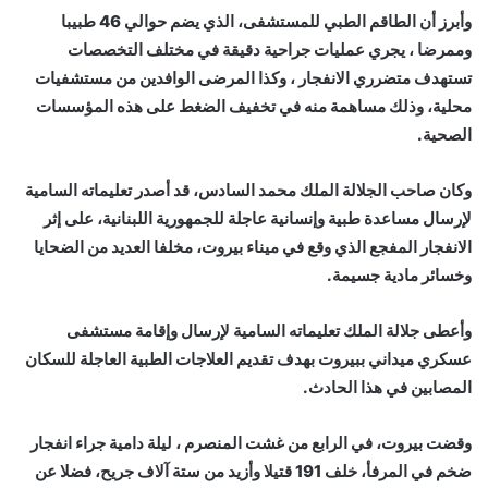
وأبرز أن الطاقم الطبي للمستشفى، الذي يضم حوالي 46 طبيبا
وممرضا ، يجري عمليات جراحية دقيقة في مختلف التخصصات
تستهدف متضرري الانفجار ، وكذا المرضى الوافدين من مستشفيات
محلية، وذلك مساهمة منه في تخفيف الضغط على هذه المؤسسات
الصحية.
وكان صاحب الجلالة الملك محمد السادس، قد أصدر تعليماته السامية
لإرسال مساعدة طبية وإنسانية عاجلة للجمهورية اللبنانية، على إثر
الانفجار المفجع الذي وقع في ميناء بيروت، مخلفا العديد من الضحايا
وخسائر مادية جسيمة.
وأعطى جلالة الملك تعليماته السامية لإرسال وإقامة مستشفى
عسكري ميداني ببيروت بهدف تقديم العلاجات الطبية العاجلة للسكان
المصابين في هذا الحادث.
وقضت بيروت، في الرابع من غشت المنصرم ، ليلة دامية جراء انفجار
ضخم في المرفأ، خلف 191 قتيلا وأزيد من ستة آلاف جريح، فضلا عن