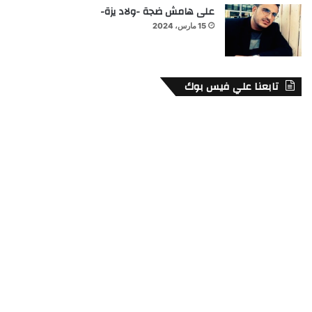
على هامش ضجة -ولاد يزة-
15 مارس، 2024
تابعنا علي فيس بوك