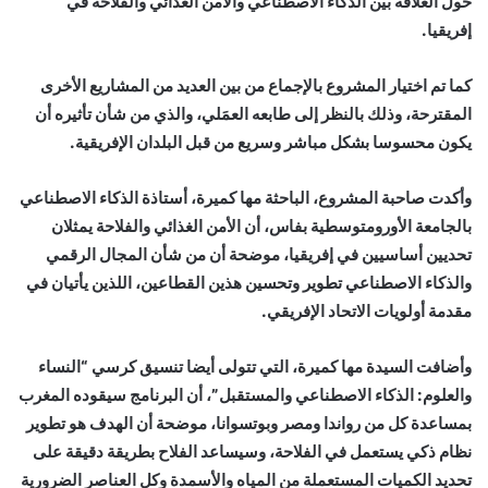
حول العلاقة بين الذكاء الاصطناعي ‏والأمن الغذائي والفلاحة في
إفريقيا.‏
كما تم اختيار المشروع بالإجماع من بين العديد من المشاريع الأخرى
المقترحة، وذلك بالنظر إلى طابعه العمَلي، والذي من شأن تأثيره أن
يكون محسوسا بشكل مباشر وسريع من قبل البلدان الإفريقية.‏
وأكدت صاحبة المشروع، الباحثة ‏مها كميرة، أستاذة الذكاء الاصطناعي
بالجامعة الأورومتوسطية بفاس، أن الأمن الغذائي والفلاحة يمثلان
تحديين أساسيين في إفريقيا، موضحة أن من شأن المجال الرقمي
‏والذكاء الاصطناعي تطوير وتحسين هذين القطاعين، اللذين يأتيان في
مقدمة أولويات ‏الاتحاد الإفريقي.‏
وأضافت السيدة مها كميرة، التي تتولى أيضا تنسيق كرسي “النساء
والعلوم: الذكاء الاصطناعي ‏والمستقبل”، أن البرنامج سيقوده المغرب
بمساعدة كل من رواندا ومصر وبوتسوانا، موضحة أن ‏الهدف هو تطوير
نظام ذكي يستعمل في الفلاحة، وسيساعد الفلاح بطريقة دقيقة على
تحديد ‏الكميات المستعملة من المياه والأسمدة وكل العناصر الضرورية