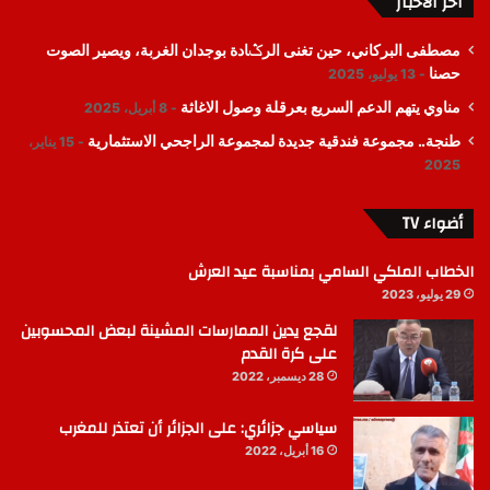
اخر الأخبار
مصطفى البركاني، حين تغنى الرݣادة بوجدان الغربة، ويصير الصوت
حصنا
13 يوليو، 2025
مناوي يتهم الدعم السريع بعرقلة وصول الاغاثة
8 أبريل، 2025
طنجة.. مجموعة فندقية جديدة لمجموعة الراجحي الاستثمارية
15 يناير،
2025
أضواء TV
الخطاب الملكي السامي بمناسبة عيد العرش
29 يوليو، 2023
لقجع يدين الممارسات المشينة لبعض المحسوبين
على كرة القدم
28 ديسمبر، 2022
سياسي جزائري: على الجزائر أن تعتذر للمغرب
16 أبريل، 2022