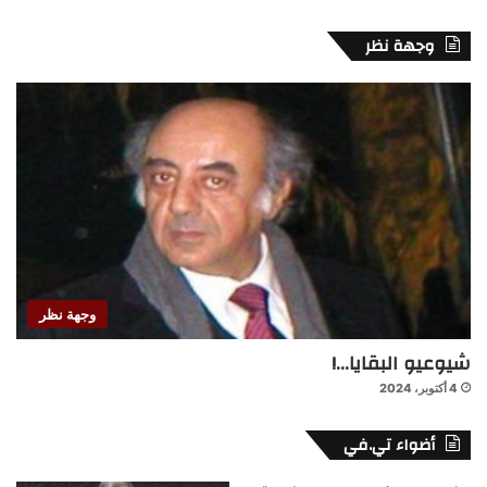
وجهة نظر
وجهة نظر
شيوعيو البقايا…!
4 أكتوبر، 2024
أضواء تي.في