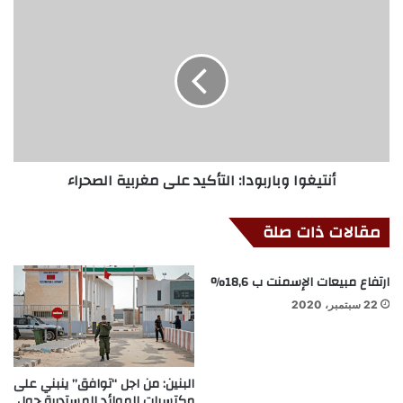
أنتيغوا وباربودا: التأكيد على مغربية الصحراء
مقالات ذات صلة
ارتفاع مبيعات الإسمنت ب 18,6%
22 سبتمبر، 2020
البنين: من اجل “توافق” ينبني على
مكتسبات الموائد المستديرة حول