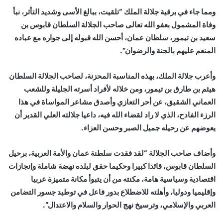
ومما جاء في برقية جلالة الملك “تلقيت، ببالغ الأسى وشديد التأثر، نبأ
وفاة المشمول بعفو الله تعالى صاحب الجلالة السلطان قابوس بن
سعيد بن تيمور، سلطان عمان، أحسن الله قبوله إلى جواره مع عباده
المنعم عليهم بالجنة والرضوان”.
وأعرب جلالة الملك، بهذه المناسبة المحزنة، لصاحب الجلالة السلطان
هيثم بن طارق بن تيمور، ومن خلاله لأفراد أسرته الجليلة وللشعب
العماني الشقيق، عن أحر التعازي وأصدق مشاعر المواساة في هذا
الرزء الفادح، الذي لا راد لقضاء الله فيه، داعيا جلالته العلي القدير أن
يعوضهم عن رحيله جميل الصبر وحسن العزاء.
وأضاف صاحب الجلالة “لقد فقدت سلطنة عمان والأمة العربية، برحيل
السلطان قابوس، قائدا كبيرا وحكيما حقق لبلده نهضة شاملة وإنجازات
اقتصادية وسياسية هامة، مكنته من أن يتبوأ مكانة متميزة عربيا
وإقليميا ودوليا، وأهلته للاضطلاع بدور فاعل في توطيد جسور التضامن
العربي والإسلامي، وترسيخ نهج الحوار والسلام والاعتدال”.