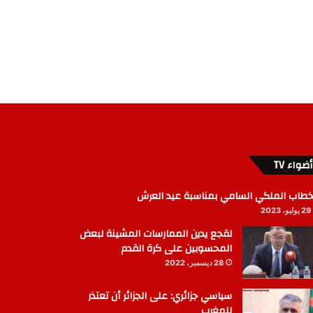
أضواء TV
خطاب الملكي السامي بمناسبة عيد العرش
29 يوليو، 2023
لقجع يدين الممارسات المشينة لبعض
المحسوبين على كرة القدم
28 ديسمبر، 2022
سياسي جزائري: على الجزائر أن تعتذر
للمغرب