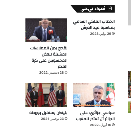
أضواء تي.في
الخطاب الملكي السامي
بمناسبة عيد العرش
29 يوليو، 2023
لقجع يدين الممارسات
المشينة لبعض
المحسوبين على كرة
القدم
28 ديسمبر، 2022
سياسي جزائري: على
بلينكن يستقبل بوريطة
الجزائر أن تعتذر للمغرب
23 نوفمبر، 2021
16 أبريل، 2022