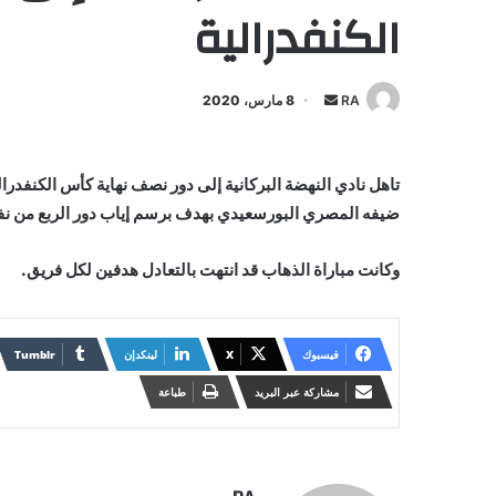
الكنفدرالية
أرسل
RA
8 مارس، 2020
بريدا
إلكترونيا
تاهل نادي النهضة البركانية إلى دور نصف نهاية كأس الكنفدرالي
ضيفه المصري البورسعيدي بهدف برسم إياب دور الربع من ن
وكانت مباراة الذهاب قد انتهت بالتعادل هدفين لكل فريق.
فيسبوك
X
لينكدإن
مشاركة عبر البريد
طباعة