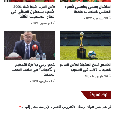
استقبال رسمي وشعبي لأسود
كأس العرب-فيفا قطر 2021:
الاطلس بتعليمات ملكية
الأسود يسحقون الفدائي في
افتتاح المجموعة الثالثة
19 ديسمبر، 2022
1 ديسمبر، 2021
الخمس نسخ المقبلة لكأس العالم
لقجع يرمي ب”كرة التحكيم
للسيدات U17… في المغرب
والتّأديبات” في ملعب العصب
الوطنية
14 مارس، 2024
21 مارس، 2023
اترك تعليقاً
لن يتم نشر عنوان بريدك الإلكتروني.
الحقول الإلزامية مشار إليها بـ
*