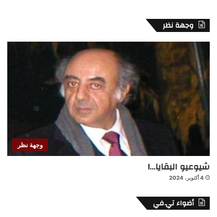
وجهة نظر
وجهة نظر
شيوعيو البقايا…!
4 أكتوبر، 2024
أضواء تي.في