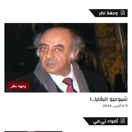
وجهة نظر
وجهة نظر
شيوعيو البقايا…!
4 أكتوبر، 2024
أضواء تي.في