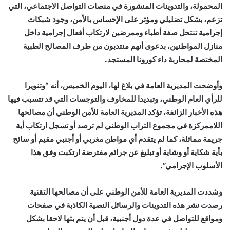
المحمولة، والتدوينات المنشورة في منصات التواصل الاجتماعي، التي
تزعم، بشكل تضليلي ومؤثر على الإحساس بالأمن، وجود شبكات
إجرامية تنتحل صفة أطباء وممرضين لارتكاب أفعال إجرامية داخل
منازل المواطنين، بدعوى أنهم منتدبون من طرف المصالح الطبية
المختصة لمحاربة داء كورونا المستجد.
وأوضحت المديرية العامة في بلاغ لها، اليوم الخميس، أنه “وتنويرا
للرأي العام الوطني، وتبديدا للمخاوف والتوجسات التي قد تتسبب فيها
هذه الأخبار الزائفة، تؤكد المديرية العامة للأمن الوطني أن مصالحها
اللاممركزة في مجموع التراب الوطني لم ترصد أو تسجل ارتكاب أية
جريمة مماثلة، كما لم يتقدم أي مواطن مغربي أو أجنبي مقيم أو سائح
بأية شكاية أو وشاية أو تبليغ عن جرائم مفترضة ارتكبت وفق هذا
الأسلوب الإجرامي”.
وشددت المديرية العامة للأمن الوطني على أن مصالحها التقنية
رصدت نشر هذه التدوينات والرسائل النصية الكاذبة في صفحات
ومواقع للتواصل في عدة دول أجنبية، قبل أن يتم بثها لاحقا بشكل