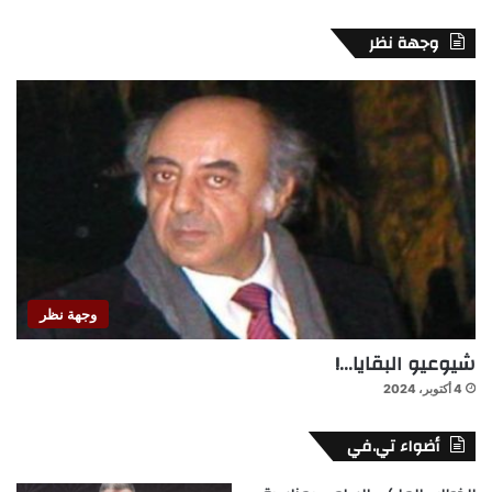
وجهة نظر
وجهة نظر
شيوعيو البقايا…!
4 أكتوبر، 2024
أضواء تي.في