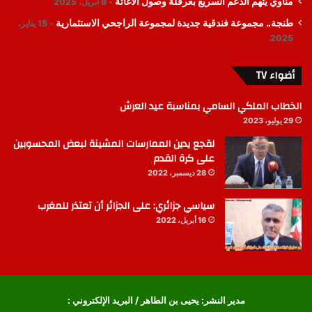
مناوي يتهم الدعم السريع بعرقلة وصول الاغاثة
8 أبريل، 2025
طنجة.. مجموعة فندقية جديدة لمجموعة الراجحي الاستثمارية
15 يناير،
2025
أضواء TV
الخطاب الملكي السامي بمناسبة عيد العرش
29 يوليو، 2023
لقجع يدين الممارسات المشينة لبعض المحسوبين
على كرة القدم
28 ديسمبر، 2022
سياسي جزائري: على الجزائر أن تعتذر للمغرب
16 أبريل، 2022
مدير النشر: يحيى بن الطاهر / البريد الإلكتروني :