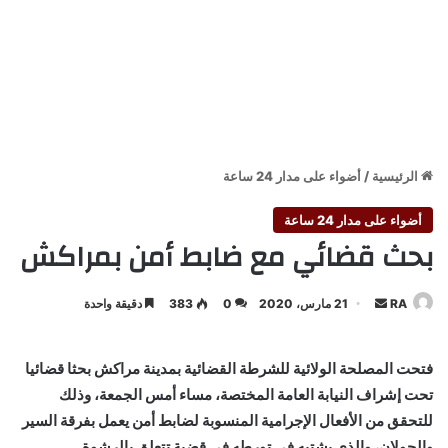
الرئيسية
/
أضواء على مدار 24 ساعة
أضواء على مدار 24 ساعة
بحث قضائي مع ضابط أمن بمراكش
أرسل
RA
21 مارس، 2020
0
383
دقيقة واحدة
بريدا
إلكترونيا
فتحت المصلحة الولائية للشرطة القضائية بمدينة مراكش بحثا قضائيا
تحت إشراف النيابة العامة المختصة، مساء أمس الجمعة، وذلك
للتحقق من الأفعال الإجرامية المنسوبة لضابط أمن يعمل بفرقة السير
والجولان، والذي يشتبه في تورطه في قضية تتعلق بالرشوة.