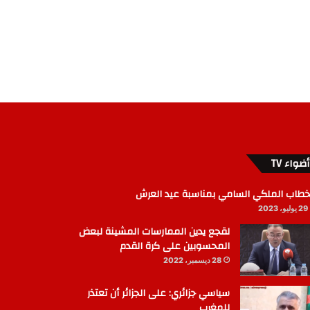
أضواء TV
خطاب الملكي السامي بمناسبة عيد العرش
29 يوليو، 2023
لقجع يدين الممارسات المشينة لبعض
المحسوبين على كرة القدم
28 ديسمبر، 2022
سياسي جزائري: على الجزائر أن تعتذر
للمغرب