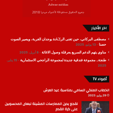
اخر الأخبار
مصطفى البركاني، حين تغنى الرݣادة بوجدان الغربة، ويصير الصوت
حصنا
13 يوليو، 2025
مناوي يتهم الدعم السريع بعرقلة وصول الاغاثة
8 أبريل، 2025
طنجة.. مجموعة فندقية جديدة لمجموعة الراجحي الاستثمارية
15 يناير،
2025
أضواء TV
الخطاب الملكي السامي بمناسبة عيد العرش
29 يوليو، 2023
لقجع يدين الممارسات المشينة لبعض المحسوبين
على كرة القدم