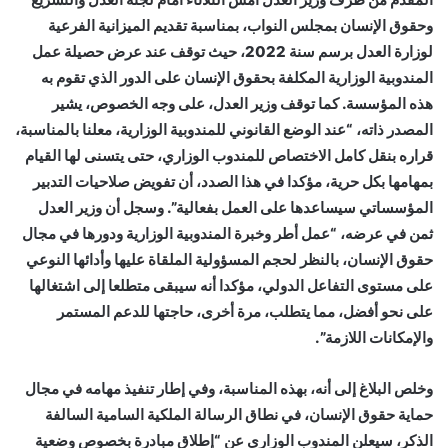
وحقوق الإنسان بمجلس النواب، بمناسبة تقديم الميزانية الفرعية
لوزارة العدل برسم سنة 2022، حيث توقف عند عرض حصيلة عمل
المندوبية الوزارية المكلفة بحقوق الإنسان على الدور الذي تقوم به
هذه المؤسسة. كما توقف وزير العدل، على وجه الخصوص، يشير
المصدر ذاته، “عند الوضع القانوني للمندوبية الوزارية، معلنا بالمناسبة،
قراره بنقل كامل الاختصاص للمندوب الوزاري، حتى يتسنى لها القيام
بمهامها بكل حرية، مؤكدا في هذا الصدد، أن تفويض صلاحيات التدبير
المؤسساتي سيساعدها على العمل بفعالية”. وسجل أن وزير العدل
ثمن في عرضه، “عمل أطر وخبرة المندوبية الوزارية ودورها في مجال
حقوق الإنسان، بالنظر لحجم المسؤولية الملقاة عليها وأدائها النوعي
على مستوى التفاعل الدولي، مؤكدا أنه سيبقى متطلعا إلى اشتغالها
على نحو أفضل، مما يتطلب، مرة أخرى، حاجتها للدعم المستمر
والإمكانات اللازمة”.
وخلص البلاغ إلى أنه، بهذه المناسبة، وفي إطار تنفيذ مهامه في مجال
حماية حقوق الإنسان، في نطاق الرسالة الملكية السامية السالفة
الذكر، سيعلن المندوب الوزاري عن “إطلاق مبادرة بخصوص وضعية