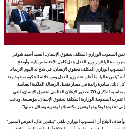
ثمن المندوب الوزاري المكلف بحقوق الإنسان، السيد أحمد شوقي
بنيوب، عاليا قرار وزير العدل بنقل كامل الاختصاص إليه. وأوضح
المندوب الوزاري المكلف بحقوق الإنسان، في بلاغ له اليوم الاربعاء،
أنه “يثمن عاليا، ما أعلن عنه وزير العدل ومن خلاله الحكومة، حيث يعد
كل ذلك، مبادرة رائدة في مسار تفعيل الرسالة الملكية السامية
بمناسبة الذكرى 70 لصدور الإعلان العالمي لحقوق الإنسان، التي
اعتبرت المندوبية الوزارية المكلفة بحقوق الإنسان، مؤسسة، ودعت
إلى تجديدها وتكييفها وتعزيز مكتسباتها وتقوية وسائل عملها”.
وأضاف البلاغ أن المندوب الوزاري تلقى “بتقدير عال، العرض المميز”
المقدم من طرف وزير العدل أمس الثلاثاء أمام لجنة العدل والتشريع