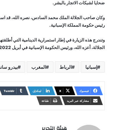
ضحايا لشبكات الاتجار بالبشر.
وكان صاحب الجلالة الملك محمد السادس، نصره الله، قد است
رئيس حكومة المملكة الإسبانية.
وتندرج هذه الزيارة في إطار استمرارية الدينامية التي أطلقتها
الجلالة، أعزه الله، ورئيس الحكومة الإسبانية في أبريل 2022، والذي توج باعتماد البيان المشترك بين البلدين.
إسبانيا
الرباط
المغرب
بيدرو سان
فيسبوك
X
لينكدإن
مشاركة عبر البريد
طباعة
هيئة التحرير