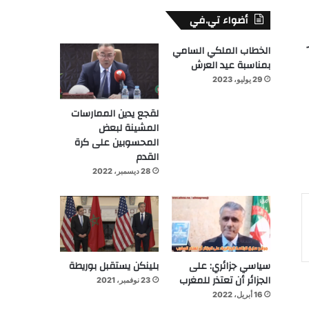
أضواء تي.في
الخطاب الملكي السامي
بمناسبة عيد العرش
29 يوليو، 2023
لقجع يدين الممارسات
المشينة لبعض
المحسوبين على كرة
القدم
28 ديسمبر، 2022
سياسي جزائري: على
بلينكن يستقبل بوريطة
الجزائر أن تعتذر للمغرب
23 نوفمبر، 2021
16 أبريل، 2022