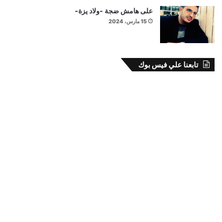
على هامش ضجة -ولاد يزة-
15 مارس، 2024
تابعنا علي فيس بوك