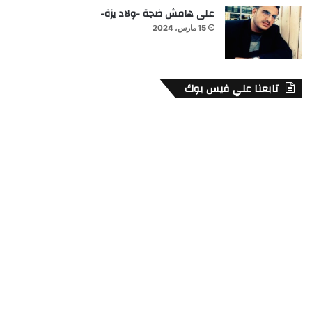
على هامش ضجة -ولاد يزة-
15 مارس، 2024
تابعنا علي فيس بوك