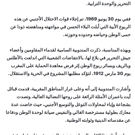
التحرير والوحدة الترابية.
ففي يوم 30 يونيو 1969، تم إجلاء قوات الاحتلال الأجنبي عن هذه
الربوع الأبية التي أبلت البلاء الحسن في مواجهته ومناهضته ذودا عن
حمى الوطن وحياضه وحدوده وحوزته.
وبهذه المناسبة، ذكرت المندوبية السامية لقدماء المقاومين وأعضاء
جيش التحرير في بلاغ لها، بالانتفاضات الشعبية التي اندلعت بالأطلس
وبالريف وبسائر ربوع الوطن إثر فرض معاهدة الحماية على المغرب
يوم 30 مارس 1912، لتؤكد مطلبها المشروع في الحرية والاستقلال.
وأشارت المندوبية إلى أنه وعلى غرار المناطق المغربية، قدمت قبائل
آيت باعمران الأمثلة الرائعة على روحها النضالية العالية، وتصدت
بشجاعة وإباء لمحاولات التوغل والتوسع الأجنبي، حيث خاضت عدة
معارك بطولية مسترخصة الغالي والنفيس صيانة لوحدة الوطن ودفاعا
عن مقدساته الدينية وثوابته الوطنية.