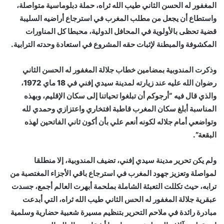
المغفور له الحسن الثاني طيب الله ثراه، حملة دبلوماسية متواصلة،
واستطاع أن يجعل من مطلب المغرب في استرجاع أراضيه السليبة
قضية تحظى بالأولوية في المحافل الدولية، محبطا كل المناورات
المكشوفة والمبطنة لإثبات حقه المشروع في استعادة وحدته الترابية.
وذكرت المندوبية بمضامين خطاب جلالة المغفور له الحسن الثاني
رضوان الله عليه عند زيارته لمدينة سيدي إفني في 18 ماي 1972،
والذي قال فيه “أرجوكم أن تبلغوا تحياتنا إلى سكان الإقليم، وبهذه
المناسبة أبلغ سكان المغرب قاطبة افتخاري واعتزازي وحمدي لله
وتواضعي أمام جلاله لكونه أنعم علي بأن أكون ثاني الفاتحين لهذه
البقعة”.
ولم يكن تحرير مدينة سيدي إفني، تضيف المندوبية، إلا منطلقا
لمواصلة وتعزيز جهود المغرب في استرجاع باقي الأجزاء المغتصبة من
ترابه، حيث تكللت التعبئة الشاملة بملحمة أبهرت العالم أجمع، جسدت
عبقرية جلالة المغفور له الحس الثاني طيب الله ثراه، التي أبدعت
مبادرة رائدة في ملاحم التحرير بتنظيم مسيرة شعبية حضارية وسلمية