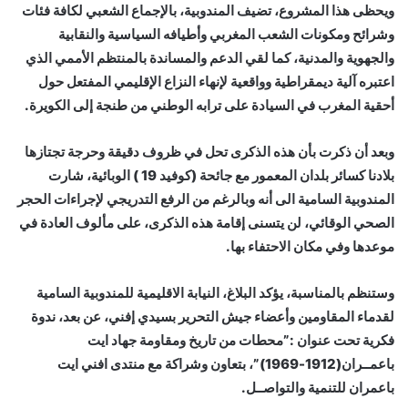
ويحظى هذا المشروع، تضيف المندوبية، بالإجماع الشعبي لكافة فئات
وشرائح ومكونات الشعب المغربي وأطيافه السياسية والنقابية
والجهوية والمدنية، كما لقي الدعم والمساندة بالمنتظم الأممي الذي
اعتبره آلية ديمقراطية وواقعية لإنهاء النزاع الإقليمي المفتعل حول
أحقية المغرب في السيادة على ترابه الوطني من طنجة إلى الكويرة.
وبعد أن ذكرت بأن هذه الذكرى تحل في ظروف دقيقة وحرجة تجتازها
بلادنا كسائر بلدان المعمور مع جائحة (كوفيد 19 ) الوبائية، شارت
المندوبية السامية الى أنه وبالرغم من الرفع التدريجي لإجراءات الحجر
الصحي الوقائي، لن يتسنى إقامة هذه الذكرى، على مألوف العادة في
موعدها وفي مكان الاحتفاء بها.
وستنظم بالمناسبة، يؤكد البلاغ، النيابة الاقليمية للمندوبية السامية
لقدماء المقاومين وأعضاء جيش التحرير بسيدي إفني، عن بعد، ندوة
فكرية تحت عنوان :”محطات من تاريخ ومقاومة جهاد ايت
باعمــران(1912-1969)”، بتعاون وشراكة مع منتدى افني ايت
باعمران للتنمية والتواصــل.