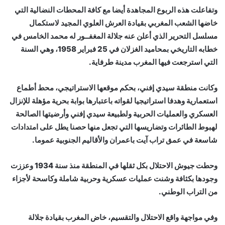
وتفاعلت هذه الربوع المجاهدة أيضا مع كافة المحطات النضالية التي
خاضها الشعب المغربي بقيادة العرش العلوي المجيد لاستكمال
مسلسل التحرير الذي أعلن عنه جلالة المغفــور له محمد الخامس في
خطابه التاريخي بمحاميد الغزلان في 25 فبراير 1958، وهي السنة
التي استرجعت فيها المغرب مدينة طرفاية.
وكانت منطقة سيدي إفني، بحكم موقعها الاستراتيجي، محط أطماع
استعمارية وهدفا استراتيجيا لقواته باعتبارها بوابة بحرية مؤهلة للإنزال
العسكري والعمليات الحربية ولطبيعة سيدي إفني وأرضيتها الصالحة
لهبوط الطائرات وتضاريسها التي تجعل منها حصنا يطل على امتدادات
شاسعة في عمق تراب آيت باعمران والأقاليم الجنوبية عموما.
وحطت جيوش الاحتلال بكل ثقلها في المنطقة منذ سنة 1934 وعززت
وجودها بكثافة وشنت عمليات عسكرية وحربية شاملة وكاسحة لأجزاء
من التراب الوطني.
وفي مواجهة واقع الاحتلال والتقسيم، خاض المغرب بقيادة جلالة