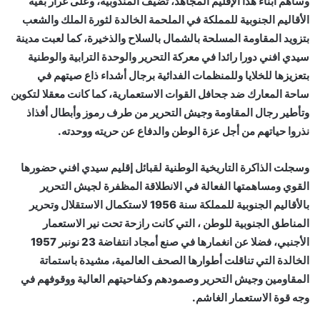
وساهم أبناء هذا الإقليم المجاهد، تضيف المندوبية، وعلى غرار بقية
الأقاليم الجنوبية للمملكة في الملحمة الخالدة لثورة الملك والشعب
بتزويد المقاومة المسلحة بالشمال بالسلاح والذخيرة، كما لعبت مدينة
سيدي افني دورا رائدا في معركة التحرير والوحدة الترابية والوطنية
بتعزيزها للخلايا وللمنظمات الفدائية برجال أشداء ذاع صيتهم في
ساحة المعارك ضد جحافل القوات الاستعمارية، كما كانت معقلا لتكوين
وتأطير رجال المقاومة وجيش التحرير من طرف رموز وأبطال أفذاذ
نذروا حياتهم من أجل عزة الوطن والدفاع عن حريته ووحدته.
وسجلت الذاكرة التاريخية الوطنية لقبائل إقليم سيدي افني حضورها
القوي ومساهمتها الفعالة في الانطلاقة المظفرة لجيش التحرير
بالأقاليم الجنوبية للمملكة سنة 1956 لاستكمال الاستقلال وتحرير
المناطق الجنوبية للوطن ، التي كانت رازحة تحت نير الاستعمار
الأجنبي، فضلا عن انغمارها في صنع أمجاد انتفاضة 23 نونبر 1957
الخالدة التي تناقلت أطوارها الصحف العالمية، مشيدة باستماتة
المقاومين وجيش التحرير وصمودهم وكفاحيتهم العالية ووقوفهم في
وجه قوة الاستعمار الغاشم.