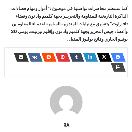
كما ستنظم محاضرات تواصلية في موضوع :” أدوار ومهام فضاءات
الذاكرة التاريخية للمقاومة والتحريــر بجهة كلميم واد نون وفضاء
تافـراوت” بتنسيق مع نيابات المندوبية السامية لقدمـاء المقاومـين
وأعضاء جيش التحرير بجهة كلميم واد نون وإقليم تيزنيت، يومي 30
يونيـو الجاري وفاتح يوليوز المقبل.
RA