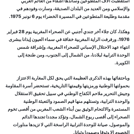
استقطبت آلاف المتطوعين وساندها أشقاء من العالم العربي
والإسلامي ومن العديد من البلدان الصديقة، وسارت وفودهم في
مقدمة وطليعة المتطوعين في المسيرة الخضراء يوم 6 نونبر 1975.
وهكذا، كان جلاء آخر جندي أجنبي عن الصحراء المغربية يوم 28 فبراير
1976، ورفرفت الراية المغربية خفاقة في سماء العيون إيذانا ببشرى
انتهاء عهد الاحتلال الإسباني للصحراء المغربية، وإشراقة شمس
الوحدة الترابية لبلادنا، من الشمال إلى الجنوب، ومن طنجة إلى
الكويرة.
وباحتفائها بهذه الذكرى العظيمة التي يحق لكل المغاربة الاعتزاز
بحمولتها الوطنية ورمزيتها وقيمتها التاريخية، تستحضر أسرة المقاومة
وجيش التحرير ملاحم الكفاح الوطني في سبيل تحقيق الاستقلال
والوحدة الترابية، وتستلهم منها قيم الصمود والتعبئة الوطنية
المستمرة والالتحام الوثيق بين أبناء الشعب المغربي من أقصى تخوم
الصحراء إلى أقصى ربوع الشمال، وتؤكد مجددا تجندها الدائم
والموصول، صيانة للوحدة الترابية الراسخة التي لا تزيدها مناورات
الخصوم إلا وثوقا وصمودا وثباتا.