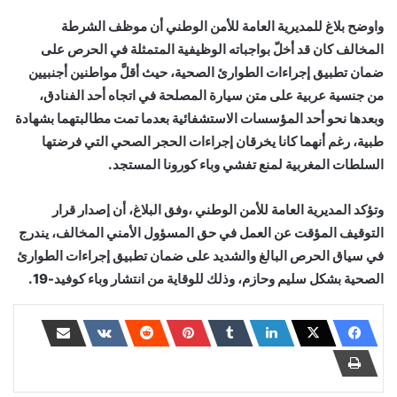
واوضح بلاغ للمديرية العامة للأمن الوطني أن موظف الشرطة
المخالف كان قد أخلّ بواجباته الوظيفية المتمثلة في الحرص على
ضمان تطبيق إجراءات الطوارئ الصحية، حيث أقلَّ مواطنين أجنبيين
من جنسية عربية على متن سيارة المصلحة في اتجاه أحد الفنادق،
وبعدها نحو أحد المؤسسات الاستشفائية بعدما تمت مطالبتهما بشهادة
طبية، رغم أنهما كانا يخرقان إجراءات الحجر الصحي التي فرضتها
السلطات المغربية لمنع تفشي وباء كورونا المستجد.
وتؤكد المديرية العامة للأمن الوطني ،وفق البلاغ، أن إصدار قرار
التوقيف المؤقت عن العمل في حق المسؤول الأمني المخالف، يندرج
في سياق الحرص البالغ والشديد على ضمان تطبيق إجراءات الطوارئ
الصحية بشكل سليم وحازم، وذلك للوقاية من انتشار وباء كوفيد-19.