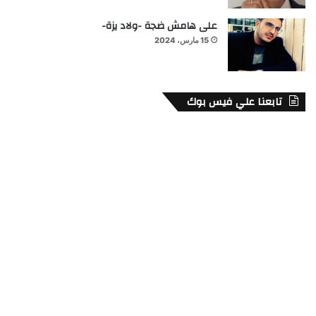
على هامش ضجة -ولاد يزة-
15 مارس، 2024
تابعنا علي فيس بوك