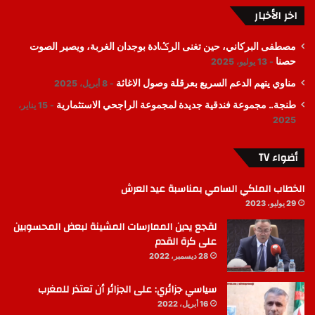
اخر الأخبار
مصطفى البركاني، حين تغنى الرݣادة بوجدان الغربة، ويصير الصوت
حصنا
13 يوليو، 2025
مناوي يتهم الدعم السريع بعرقلة وصول الاغاثة
8 أبريل، 2025
طنجة.. مجموعة فندقية جديدة لمجموعة الراجحي الاستثمارية
15 يناير،
2025
أضواء TV
الخطاب الملكي السامي بمناسبة عيد العرش
29 يوليو، 2023
لقجع يدين الممارسات المشينة لبعض المحسوبين
على كرة القدم
28 ديسمبر، 2022
سياسي جزائري: على الجزائر أن تعتذر للمغرب
16 أبريل، 2022