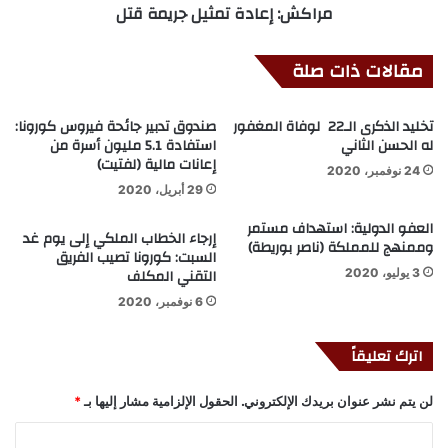
مراكش: إعادة تمثيل جريمة قتل
مقالات ذات صلة
تخليد الذكرى الـ22 لوفاة المغفور
صندوق تدبير جائحة فيروس كورونا:
له الحسن الثاني
استفادة 5.1 مليون أسرة من
إعانات مالية (لفتيت)
24 نوفمبر، 2020
29 أبريل، 2020
العفو الدولية: استهداف مستمر
إرجاء الخطاب الملكي إلى يوم غد
وممنهج للمملكة (ناصر بوريطة)
السبت: كورونا تصيب الفريق
التقني المكلف
3 يوليو، 2020
6 نوفمبر، 2020
اترك تعليقاً
لن يتم نشر عنوان بريدك الإلكتروني.
الحقول الإلزامية مشار إليها بـ
*
ا