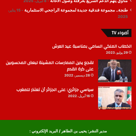
مناوي يتهم الدعم السريع بعرقلة وصول الاغاثة
8 أبريل، 2025
طنجة.. مجموعة فندقية جديدة لمجموعة الراجحي الاستثمارية
15 يناير،
2025
أضواء TV
الخطاب الملكي السامي بمناسبة عيد العرش
29 يوليو، 2023
لقجع يدين الممارسات المشينة لبعض المحسوبين
على كرة القدم
28 ديسمبر، 2022
سياسي جزائري: على الجزائر أن تعتذر للمغرب
16 أبريل، 2022
مدير النشر: يحيى بن الطاهر / البريد الإلكتروني :