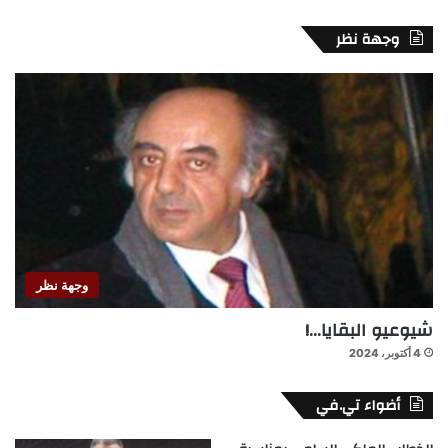
وجهة نظر
وجهة نظر
شيوعيو البقايا…!
4 أكتوبر، 2024
أضواء تي.في