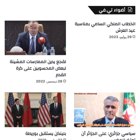
أضواء تي.في
الخطاب الملكي السامي بمناسبة
عيد العرش
29 يوليو، 2023
لقجع يدين الممارسات المشينة
لبعض المحسوبين على كرة
القدم
28 ديسمبر، 2022
سياسي جزائري: على الجزائر أن
بلينكن يستقبل بوريطة
23 نوفمبر، 2021