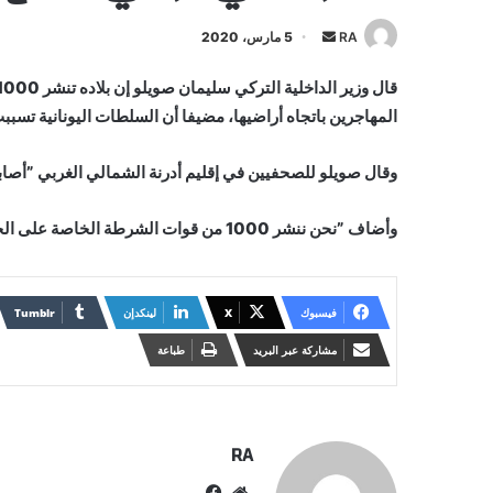
أرسل
RA
5 مارس، 2020
بريدا
إلكترونيا
المهاجرين باتجاه أراضيها، مضيفا أن السلطات اليونانية تسببت في إصاب
وقال صويلو للصحفيين في إقليم أدرنة الشمالي الغربي ”أصابوا 164 شخصا. حاولوا دفع 4900 للعودة إلى ترك
وأضاف ”نحن ننشر 1000 من قوات الشرطة الخاصة على الحدود… لمنع العودة“.
فيسبوك
X
لينكدإن
مشاركة عبر البريد
طباعة
RA
موقع
فيسبوك