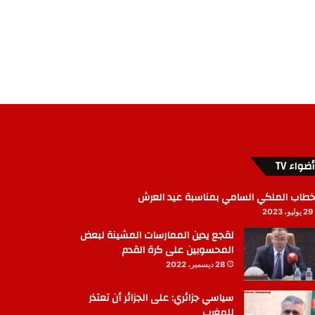
أضواء TV
خطاب الملكي السامي بمناسبة عيد العرش
29 يوليو، 2023
لقجع يدين الممارسات المشينة لبعض
المحسوبين على كرة القدم
28 ديسمبر، 2022
سياسي جزائري: على الجزائر أن تعتذر
للمغرب