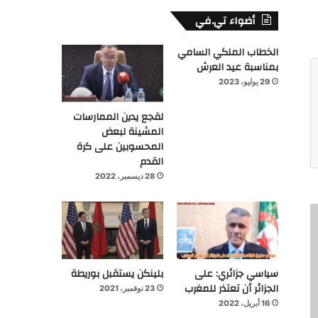
أضواء تي.في
الخطاب الملكي السامي
بمناسبة عيد العرش
29 يوليو، 2023
لقجع يدين الممارسات
المشينة لبعض
المحسوبين على كرة
القدم
28 ديسمبر، 2022
سياسي جزائري: على
بلينكن يستقبل بوريطة
الجزائر أن تعتذر للمغرب
23 نوفمبر، 2021
16 أبريل، 2022