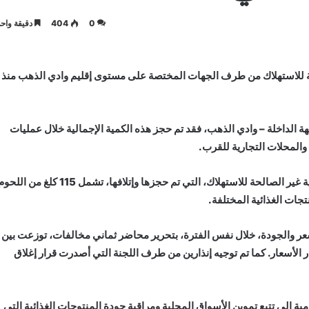
0
404
دقيقة واحد
ئية غير الصالحة للاستهلاك من طرف الجهات المختصة على مستوى إقليم وادي الذهب منذ
الداخلة – وادي الذهب، فقد تم حجز هذه الكمية الإجمالية خلال عمليات
وأوضح المصدر ذاته أن هذه الكمية الإجمالية من المواد الغذائية غير الصالحة للاستهلاك، التي تم حجزها وإتلافها، تشمل 115 كلغ من ال
سعر والجودة، خلال نفس الفترة، بتحرير محاضر ثماني مخالفات، توزعت بين
الأسعار. كما تم توجيه إنذارين من طرف اللجنة التي أصدرت قرار إغلاق
ية إلى تتبع تموين الأسواق المحلية ومراقبة جودة المنتوجات الغذائية التي