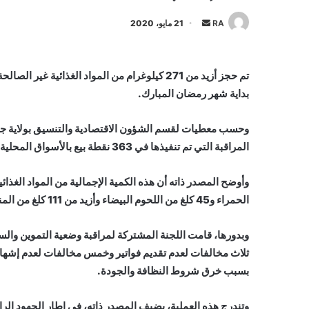
أرسل
RA
21 مايو، 2020
بريدا
إلكترونيا
تم حجز أزيد من 271 كيلوغرام من المواد الغذا
بداية شهر رمضان المبارك.
وحسب معطيات لقسم الشؤون الاقتصادية والتنسيق بولاية جهة 
المراقبة التي تم تنفيذها في 363 نقطة بيع بالأسواق المحلية والمحلات التجارية للقرب.
الحمراء و45 كلغ من اللحوم البيضاء وأزيد من 111 كلغ من المنتجات الغذائية المختلفة.
وبدورها، قامت اللجنة المشتركة لمراقبة وضعية التموين وال
ثلاث مخالفات لعدم تقديم فواتير وخمس مخالفات لعدم إشهار 
بسبب خرق شروط النظافة والجودة.
وتندرج هذه العملية، يضيف المصدر ذاته، في إطار الجهود الرام