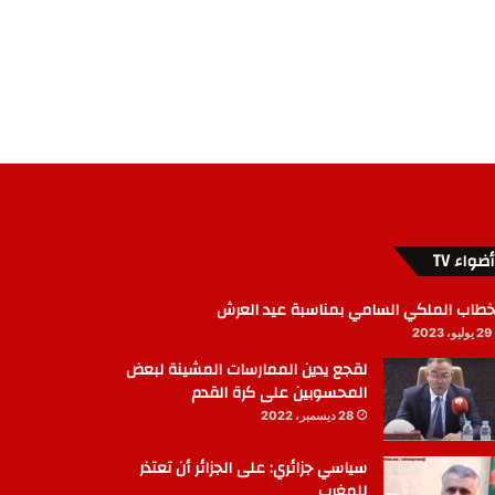
أضواء TV
خطاب الملكي السامي بمناسبة عيد العرش
29 يوليو، 2023
لقجع يدين الممارسات المشينة لبعض
المحسوبين على كرة القدم
28 ديسمبر، 2022
سياسي جزائري: على الجزائر أن تعتذر
للمغرب